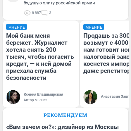
будущую элиту российской армии
8 887
3
МНЕНИЕ
МНЕНИЕ
Мой банк меня
Продашь за 3000
бережет. Журналист
возьмут с 4000.
хотела снять 200
нам готовит но
тысяч, чтобы погасить
налоговый зако
кредит, — к ней домой
коснется импор
приехала служба
даже репетитор
безопасности
Ксения Владимирская
Анастасия Завг
Автор мнения
РЕКОМЕНДУЕМ
«Вам зачем он?»: дизайнер из Москвы