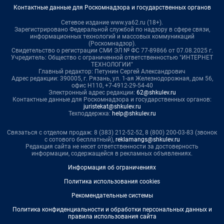
Контактные данные для Роскомнадзора и государственных органов
Сетевое издание www.ya62.ru (18+).
Зарегистрировано Федеральной службой по надзору в сфере связи,
информационных технологий и массовых коммуникаций
(Роскомнадзор).
Свидетельство о регистрации СМИ ЭЛ № ФС 77-89866 от 07.08.2025 г.
Учредитель: Общество с ограниченной ответственностью "ИНТЕРНЕТ
ТЕХНОЛОГИИ"
Главный редактор: Петунин Сергей Александрович
Адрес редакции: 390005, г. Рязань, ул. 1-ая Железнодорожная, дом 56,
офис Н110, +7-4912-29-54-40
Электронный адрес редакции:
62@shkulev.ru
Контактные данные для Роскомнадзора и государственных органов:
juristekat@shkulev.ru
Техподдержка:
help@shkulev.ru
Связаться с отделом продаж: 8 (383) 212-52-52, 8 (800) 200-03-83 (звонок
с сотового бесплатный),
reklamangs@shkulev.ru
Редакция сайта не несет ответственности за достоверность
информации, содержащейся в рекламных объявлениях.
Информация об ограничениях
Политика использования cookies
Рекомендательные системы
Политика конфиденциальности и обработки персональных данных и
правила использования сайта