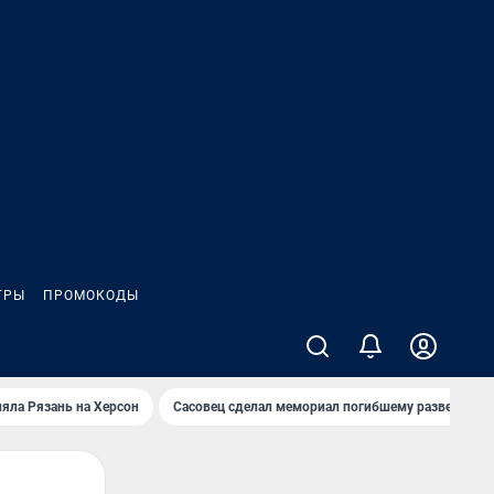
ГРЫ
ПРОМОКОДЫ
яла Рязань на Херсон
Сасовец сделал мемориал погибшему разведбату