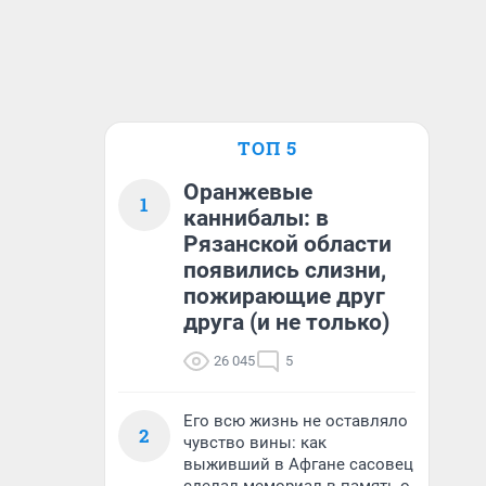
ТОП 5
Оранжевые
1
каннибалы: в
Рязанской области
появились слизни,
пожирающие друг
друга (и не только)
26 045
5
Его всю жизнь не оставляло
2
чувство вины: как
выживший в Афгане сасовец