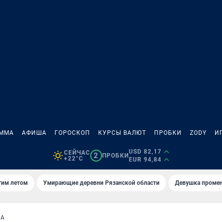
АММА
АФИША
ГОРОСКОП
КУРСЫ ВАЛЮТ
ПРОБКИ
ZODY
И
USD 82,17
СЕЙЧАС
2
ПРОБКИ
+22°C
EUR 94,84
тим летом
Умирающие деревни Рязанской области
Девушка промен
ВА