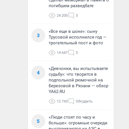
сделал мемориал в память о
погибшем разведбате
24 200
3
«Все еще в шоке»: сыну
3
Трусовой исполнился год —
трогательный пост и фото
14 647
3
«Девчонки, вы испытываете
4
судьбу»: что творится в
подпольной рюмочной на
Березовой в Рязани — обзор
YA62.RU
12 743
Обсудить
«Люди стоят по часу и
5
больше»: огромные очереди
выстраиваются на АЗС в