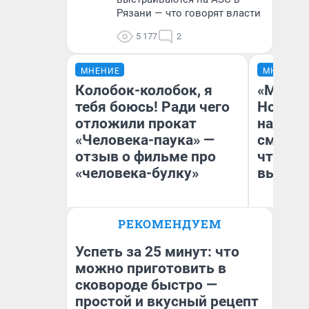
Рязани — что говорят власти
5 177
2
МНЕНИЕ
МНЕНИЕ
Колобок-колобок, я
«Мы ви
тебя боюсь! Ради чего
Нолана
отложили прокат
настро
«Человека-паука» —
смотре
отзыв о фильме про
чтобы 
«человека-булку»
выгляд
РЕКОМЕНДУЕМ
Надежда Губарь
На
Успеть за 25 минут: что
можно приготовить в
сковороде быстро —
простой и вкусный рецепт