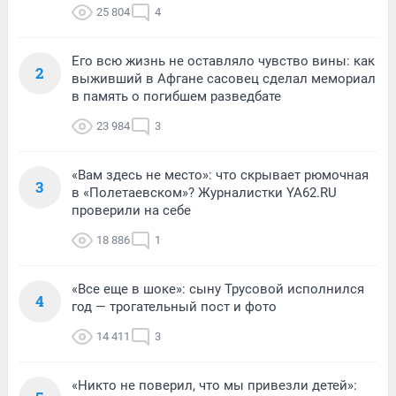
25 804
4
Его всю жизнь не оставляло чувство вины: как
2
выживший в Афгане сасовец сделал мемориал
в память о погибшем разведбате
23 984
3
«Вам здесь не место»: что скрывает рюмочная
3
в «Полетаевском»? Журналистки YA62.RU
проверили на себе
18 886
1
«Все еще в шоке»: сыну Трусовой исполнился
4
год — трогательный пост и фото
14 411
3
«Никто не поверил, что мы привезли детей»: