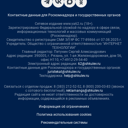
Контактные данные для Роскомнадзора и государственных органов
Сетевое издание www.ya62.ru (18+).
Зарегистрировано Федеральной службой по надзору в сфере связи,
информационных технологий и массовых коммуникаций
(Роскомнадзор).
Свидетельство о регистрации СМИ ЭЛ № ФС 77-89866 от 07.08.2025 г.
Учредитель: Общество с ограниченной ответственностью "ИНТЕРНЕТ
ТЕХНОЛОГИИ"
Главный редактор: Петунин Сергей Александрович
Адрес редакции: 390005, г. Рязань, ул. 1-ая Железнодорожная, дом 56,
офис Н110, +7-4912-29-54-40
Электронный адрес редакции:
62@shkulev.ru
Контактные данные для Роскомнадзора и государственных органов:
juristekat@shkulev.ru
Техподдержка:
help@shkulev.ru
Связаться с отделом продаж: 8 (383) 212-52-52, 8 (800) 200-03-83 (звонок
с сотового бесплатный),
reklamangs@shkulev.ru
Редакция сайта не несет ответственности за достоверность
информации, содержащейся в рекламных объявлениях.
Информация об ограничениях
Политика использования cookies
Рекомендательные системы