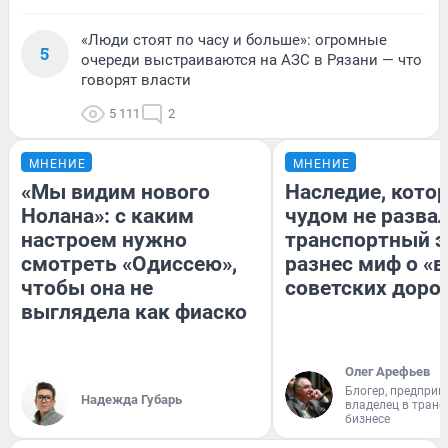
«Люди стоят по часу и больше»: огромные
5
очереди выстраиваются на АЗС в Рязани — что
говорят власти
5 111
2
МНЕНИЕ
МНЕНИЕ
«Мы видим нового
Наследие, кото
Нолана»: с каким
чудом не разва
настроем нужно
транспортный э
смотреть «Одиссею»,
разнес миф о «
чтобы она не
советских доро
выглядела как фиаско
Олег Арефьев
Блогер, предприн
Надежда Губарь
владелец в тран
бизнесе