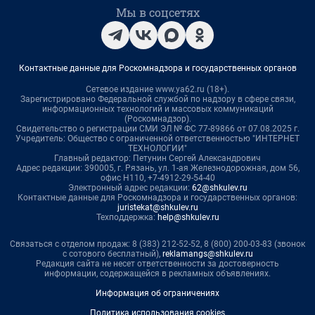
Мы в соцсетях
Контактные данные для Роскомнадзора и государственных органов
Сетевое издание www.ya62.ru (18+).
Зарегистрировано Федеральной службой по надзору в сфере связи,
информационных технологий и массовых коммуникаций
(Роскомнадзор).
Свидетельство о регистрации СМИ ЭЛ № ФС 77-89866 от 07.08.2025 г.
Учредитель: Общество с ограниченной ответственностью "ИНТЕРНЕТ
ТЕХНОЛОГИИ"
Главный редактор: Петунин Сергей Александрович
Адрес редакции: 390005, г. Рязань, ул. 1-ая Железнодорожная, дом 56,
офис Н110, +7-4912-29-54-40
Электронный адрес редакции:
62@shkulev.ru
Контактные данные для Роскомнадзора и государственных органов:
juristekat@shkulev.ru
Техподдержка:
help@shkulev.ru
Связаться с отделом продаж: 8 (383) 212-52-52, 8 (800) 200-03-83 (звонок
с сотового бесплатный),
reklamangs@shkulev.ru
Редакция сайта не несет ответственности за достоверность
информации, содержащейся в рекламных объявлениях.
Информация об ограничениях
Политика использования cookies