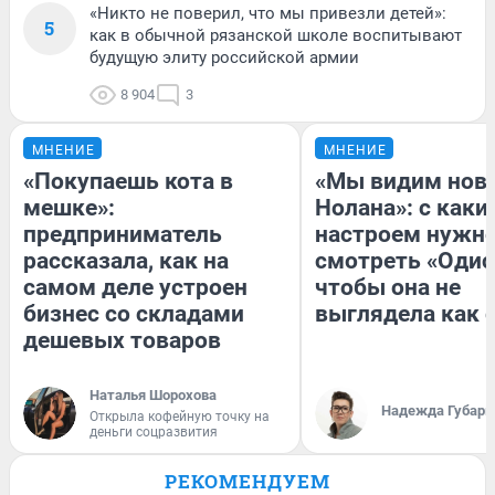
«Никто не поверил, что мы привезли детей»:
5
как в обычной рязанской школе воспитывают
будущую элиту российской армии
8 904
3
МНЕНИЕ
МНЕНИЕ
«Покупаешь кота в
«Мы видим нов
мешке»:
Нолана»: с каки
предприниматель
настроем нужн
рассказала, как на
смотреть «Одис
самом деле устроен
чтобы она не
бизнес со складами
выглядела как 
дешевых товаров
Наталья Шорохова
Надежда Губарь
Открыла кофейную точку на
деньги соцразвития
РЕКОМЕНДУЕМ