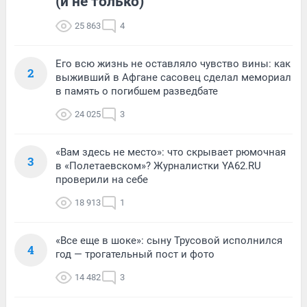
(и не только)
25 863
4
Его всю жизнь не оставляло чувство вины: как
2
выживший в Афгане сасовец сделал мемориал
в память о погибшем разведбате
24 025
3
«Вам здесь не место»: что скрывает рюмочная
3
в «Полетаевском»? Журналистки YA62.RU
проверили на себе
18 913
1
«Все еще в шоке»: сыну Трусовой исполнился
4
год — трогательный пост и фото
14 482
3