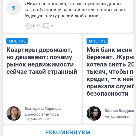
«Никто не поверил, что мы привезли детей»:
5
как в обычной рязанской школе воспитывают
будущую элиту российской армии
8 758
3
МНЕНИЕ
МНЕНИЕ
Квартиры дорожают,
Мой банк меня
но дешевеют: почему
бережет. Журн
рынок недвижимости
хотела снять 20
сейчас такой странный
тысяч, чтобы п
кредит, — к ней
приехала служб
безопасности
Екатерина Торопова
Ксения Владими
директор агентства
Автор мнения
недвижимости
РЕКОМЕНДУЕМ