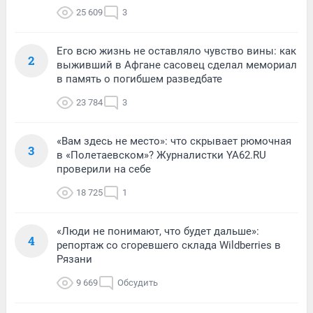
25 609
3
Его всю жизнь не оставляло чувство вины: как
2
выживший в Афгане сасовец сделал мемориал
в память о погибшем разведбате
23 784
3
«Вам здесь не место»: что скрывает рюмочная
3
в «Полетаевском»? Журналистки YA62.RU
проверили на себе
18 725
1
«Люди не понимают, что будет дальше»:
4
репортаж со сгоревшего склада Wildberries в
Рязани
9 669
Обсудить