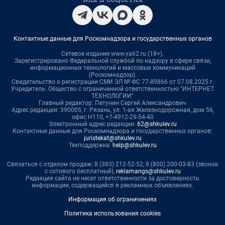
Контактные данные для Роскомнадзора и государственных органов
Сетевое издание www.ya62.ru (18+).
Зарегистрировано Федеральной службой по надзору в сфере связи,
информационных технологий и массовых коммуникаций
(Роскомнадзор).
Свидетельство о регистрации СМИ ЭЛ № ФС 77-89866 от 07.08.2025 г.
Учредитель: Общество с ограниченной ответственностью "ИНТЕРНЕТ
ТЕХНОЛОГИИ"
Главный редактор: Петунин Сергей Александрович
Адрес редакции: 390005, г. Рязань, ул. 1-ая Железнодорожная, дом 56,
офис Н110, +7-4912-29-54-40
Электронный адрес редакции:
62@shkulev.ru
Контактные данные для Роскомнадзора и государственных органов:
juristekat@shkulev.ru
Техподдержка:
help@shkulev.ru
Связаться с отделом продаж: 8 (383) 212-52-52, 8 (800) 200-03-83 (звонок
с сотового бесплатный),
reklamangs@shkulev.ru
Редакция сайта не несет ответственности за достоверность
информации, содержащейся в рекламных объявлениях.
Информация об ограничениях
Политика использования cookies