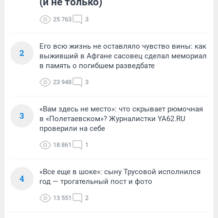
(и не только)
25 763
3
Его всю жизнь не оставляло чувство вины: как
2
выживший в Афгане сасовец сделал мемориал
в память о погибшем разведбате
23 948
3
«Вам здесь не место»: что скрывает рюмочная
3
в «Полетаевском»? Журналистки YA62.RU
проверили на себе
18 861
1
«Все еще в шоке»: сыну Трусовой исполнился
4
год — трогательный пост и фото
13 551
2