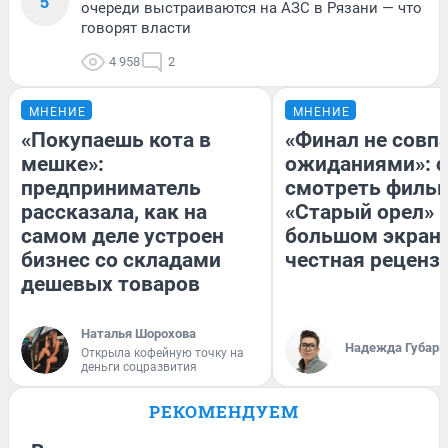
5
очереди выстраиваются на АЗС в Рязани — что
говорят власти
4 958
2
МНЕНИЕ
МНЕНИЕ
«Покупаешь кота в
«Финал не совпа
мешке»:
ожиданиями»: с
предприниматель
смотреть филь
рассказала, как на
«Старый орел» 
самом деле устроен
большом экран
бизнес со складами
честная реценз
дешевых товаров
Наталья Шорохова
Надежда Губарь
Открыла кофейную точку на
деньги соцразвития
РЕКОМЕНДУЕМ