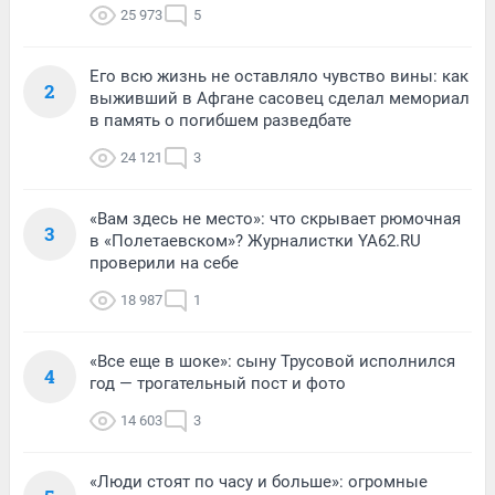
25 973
5
Его всю жизнь не оставляло чувство вины: как
2
выживший в Афгане сасовец сделал мемориал
в память о погибшем разведбате
24 121
3
«Вам здесь не место»: что скрывает рюмочная
3
в «Полетаевском»? Журналистки YA62.RU
проверили на себе
18 987
1
«Все еще в шоке»: сыну Трусовой исполнился
4
год — трогательный пост и фото
14 603
3
«Люди стоят по часу и больше»: огромные