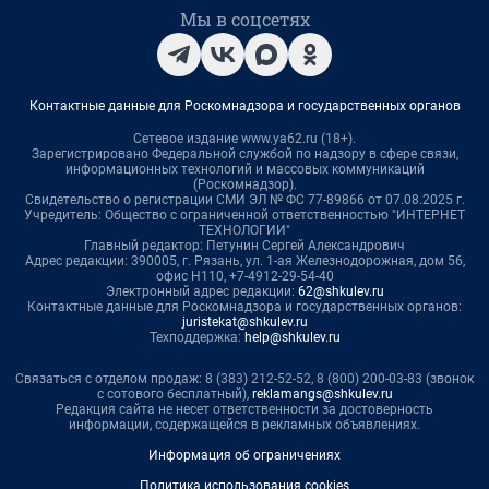
Мы в соцсетях
Контактные данные для Роскомнадзора и государственных органов
Сетевое издание www.ya62.ru (18+).
Зарегистрировано Федеральной службой по надзору в сфере связи,
информационных технологий и массовых коммуникаций
(Роскомнадзор).
Свидетельство о регистрации СМИ ЭЛ № ФС 77-89866 от 07.08.2025 г.
Учредитель: Общество с ограниченной ответственностью "ИНТЕРНЕТ
ТЕХНОЛОГИИ"
Главный редактор: Петунин Сергей Александрович
Адрес редакции: 390005, г. Рязань, ул. 1-ая Железнодорожная, дом 56,
офис Н110, +7-4912-29-54-40
Электронный адрес редакции:
62@shkulev.ru
Контактные данные для Роскомнадзора и государственных органов:
juristekat@shkulev.ru
Техподдержка:
help@shkulev.ru
Связаться с отделом продаж: 8 (383) 212-52-52, 8 (800) 200-03-83 (звонок
с сотового бесплатный),
reklamangs@shkulev.ru
Редакция сайта не несет ответственности за достоверность
информации, содержащейся в рекламных объявлениях.
Информация об ограничениях
Политика использования cookies