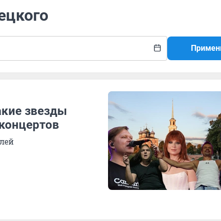
рецкого
Примен
акие звезды
 концертов
блей