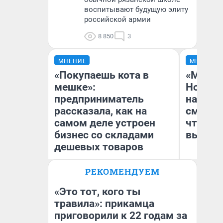
воспитывают будущую элиту
российской армии
8 850
3
МНЕНИЕ
МНЕНИЕ
«Покупаешь кота в
«Мы ви
мешке»:
Нолана
предприниматель
настро
рассказала, как на
смотре
самом деле устроен
чтобы 
бизнес со складами
выгляд
дешевых товаров
РЕКОМЕНДУЕМ
Наталья Шорохова
На
Открыла кофейную точку на
деньги соцразвития
«Это тот, кого ты
травила»: прикамца
приговорили к 22 годам за