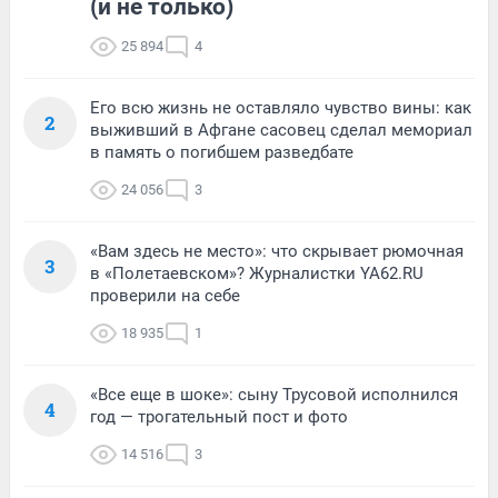
(и не только)
25 894
4
Его всю жизнь не оставляло чувство вины: как
2
выживший в Афгане сасовец сделал мемориал
в память о погибшем разведбате
24 056
3
«Вам здесь не место»: что скрывает рюмочная
3
в «Полетаевском»? Журналистки YA62.RU
проверили на себе
18 935
1
«Все еще в шоке»: сыну Трусовой исполнился
4
год — трогательный пост и фото
14 516
3