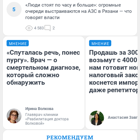
«Люди стоят по часу и больше»: огромные
5
очереди выстраиваются на АЗС в Рязани — что
говорят власти
4 583
2
МНЕНИЕ
МНЕНИЕ
«Спуталась речь, понес
Продашь за 3000
пургу». Врач — о
возьмут с 4000.
смертельном диагнозе,
нам готовит но
который сложно
налоговый зако
обнаружить
коснется импор
даже репетитор
Ирина Волкова
Главврач клиники
Анастасия Завг
«Реабилитация доктора
Волковой»
РЕКОМЕНДУЕМ