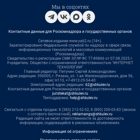
Мы в соцсетях
Контактные данные для Роскомнадзора и государственных органов
Сетевое издание www.ya62.ru (18+).
Зарегистрировано Федеральной службой по надзору в сфере связи,
информационных технологий и массовых коммуникаций
(Роскомнадзор).
Свидетельство о регистрации СМИ ЭЛ № ФС 77-89866 от 07.08.2025 г.
Учредитель: Общество с ограниченной ответственностью "ИНТЕРНЕТ
ТЕХНОЛОГИИ"
Главный редактор: Петунин Сергей Александрович
Адрес редакции: 390005, г. Рязань, ул. 1-ая Железнодорожная, дом 56,
офис Н110, +7-4912-29-54-40
Электронный адрес редакции:
62@shkulev.ru
Контактные данные для Роскомнадзора и государственных органов:
juristekat@shkulev.ru
Техподдержка:
help@shkulev.ru
Связаться с отделом продаж: 8 (383) 212-52-52, 8 (800) 200-03-83 (звонок
с сотового бесплатный),
reklamangs@shkulev.ru
Редакция сайта не несет ответственности за достоверность
информации, содержащейся в рекламных объявлениях.
Информация об ограничениях