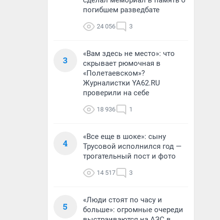
сделал мемориал в память о
погибшем разведбате
24 056
3
«Вам здесь не место»: что
3
скрывает рюмочная в
«Полетаевском»?
Журналистки YA62.RU
проверили на себе
18 936
1
«Все еще в шоке»: сыну
4
Трусовой исполнился год —
трогательный пост и фото
14 517
3
«Люди стоят по часу и
5
больше»: огромные очереди
выстраиваются на АЗС в