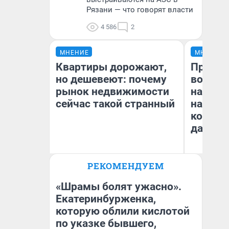
Рязани — что говорят власти
4 586
2
МНЕНИЕ
МНЕНИЕ
Квартиры дорожают,
Продаш
но дешевеют: почему
возьмут
рынок недвижимости
нам го
сейчас такой странный
налого
коснет
даже р
РЕКОМЕНДУЕМ
Екатерина Торопова
Ан
директор агентства
недвижимости
«Шрамы болят ужасно».
Екатеринбурженка,
которую облили кислотой
по указке бывшего,