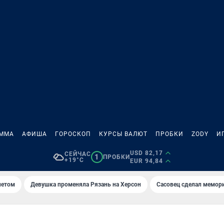
АММА
АФИША
ГОРОСКОП
КУРСЫ ВАЛЮТ
ПРОБКИ
ZODY
И
USD 82,17
СЕЙЧАС
1
ПРОБКИ
+19°C
EUR 94,84
летом
Девушка променяла Рязань на Херсон
Сасовец сделал мемор