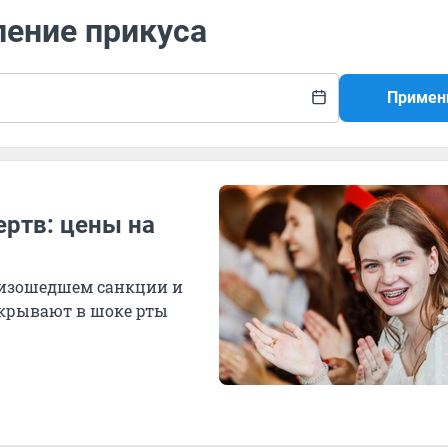
ление прикуса
Примен
ертв: цены на
оизошедшем санкции и
крывают в шоке рты