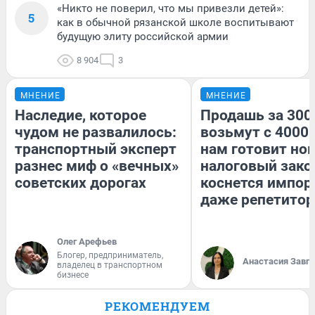
«Никто не поверил, что мы привезли детей»:
5
как в обычной рязанской школе воспитывают
будущую элиту российской армии
8 904
3
МНЕНИЕ
МНЕНИЕ
Наследие, которое
Продашь за 3000
чудом не развалилось:
возьмут с 4000.
транспортный эксперт
нам готовит но
разнес миф о «вечных»
налоговый зако
советских дорогах
коснется импор
даже репетитор
Олег Арефьев
Блогер, предприниматель,
Анастасия Завг
владелец в транспортном
бизнесе
РЕКОМЕНДУЕМ