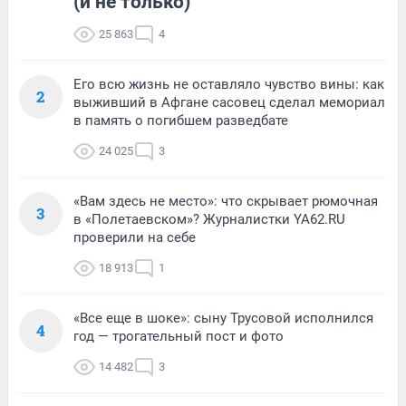
(и не только)
25 863
4
Его всю жизнь не оставляло чувство вины: как
2
выживший в Афгане сасовец сделал мемориал
в память о погибшем разведбате
24 025
3
«Вам здесь не место»: что скрывает рюмочная
3
в «Полетаевском»? Журналистки YA62.RU
проверили на себе
18 913
1
«Все еще в шоке»: сыну Трусовой исполнился
4
год — трогательный пост и фото
14 482
3