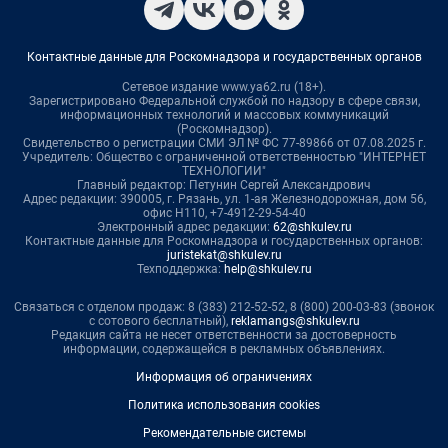
Контактные данные для Роскомнадзора и государственных органов
Сетевое издание www.ya62.ru (18+).
Зарегистрировано Федеральной службой по надзору в сфере связи,
информационных технологий и массовых коммуникаций
(Роскомнадзор).
Свидетельство о регистрации СМИ ЭЛ № ФС 77-89866 от 07.08.2025 г.
Учредитель: Общество с ограниченной ответственностью "ИНТЕРНЕТ
ТЕХНОЛОГИИ"
Главный редактор: Петунин Сергей Александрович
Адрес редакции: 390005, г. Рязань, ул. 1-ая Железнодорожная, дом 56,
офис Н110, +7-4912-29-54-40
Электронный адрес редакции:
62@shkulev.ru
Контактные данные для Роскомнадзора и государственных органов:
juristekat@shkulev.ru
Техподдержка:
help@shkulev.ru
Связаться с отделом продаж: 8 (383) 212-52-52, 8 (800) 200-03-83 (звонок
с сотового бесплатный),
reklamangs@shkulev.ru
Редакция сайта не несет ответственности за достоверность
информации, содержащейся в рекламных объявлениях.
Информация об ограничениях
Политика использования cookies
Рекомендательные системы