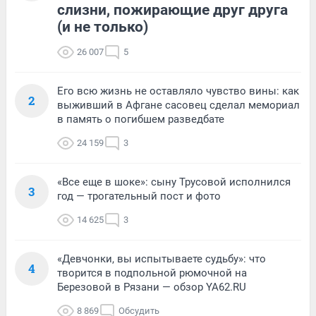
слизни, пожирающие друг друга
(и не только)
26 007
5
Его всю жизнь не оставляло чувство вины: как
2
выживший в Афгане сасовец сделал мемориал
в память о погибшем разведбате
24 159
3
«Все еще в шоке»: сыну Трусовой исполнился
3
год — трогательный пост и фото
14 625
3
«Девчонки, вы испытываете судьбу»: что
4
творится в подпольной рюмочной на
Березовой в Рязани — обзор YA62.RU
8 869
Обсудить