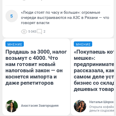
«Люди стоят по часу и больше»: огромные
5
очереди выстраиваются на АЗС в Рязани — что
говорят власти
5 043
2
МНЕНИЕ
МНЕНИЕ
Продашь за 3000, налог
«Покупаешь кот
возьмут с 4000. Что
мешке»:
нам готовит новый
предпринимате
налоговый закон — он
рассказала, как
коснется импорта и
самом деле уст
даже репетиторов
бизнес со скла
дешевых товар
Наталья Шорохо
Анастасия Завгородняя
Открыла кофейну
деньги соцразви