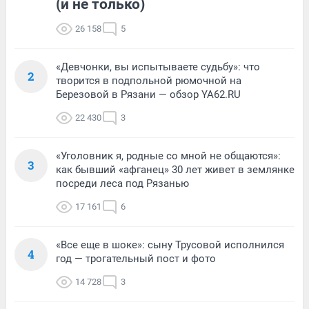
(и не только)
26 158
5
«Девчонки, вы испытываете судьбу»: что
2
творится в подпольной рюмочной на
Березовой в Рязани — обзор YA62.RU
22 430
3
«Уголовник я, родные со мной не общаются»:
3
как бывший «афганец» 30 лет живет в землянке
посреди леса под Рязанью
17 161
6
«Все еще в шоке»: сыну Трусовой исполнился
4
год — трогательный пост и фото
14 728
3