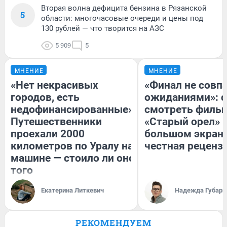
Вторая волна дефицита бензина в Рязанской
5
области: многочасовые очереди и цены под
130 рублей — что творится на АЗС
5 909
5
МНЕНИЕ
МНЕНИЕ
«Нет некрасивых
«Финал не совпа
городов, есть
ожиданиями»: с
недофинансированные».
смотреть филь
Путешественники
«Старый орел» 
проехали 2000
большом экран
километров по Уралу на
честная реценз
машине — стоило ли оно
того
Екатерина Литкевич
Надежда Губарь
РЕКОМЕНДУЕМ