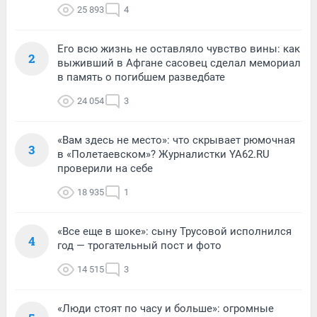
25 893
4
Его всю жизнь не оставляло чувство вины: как
2
выживший в Афгане сасовец сделал мемориал
в память о погибшем разведбате
24 054
3
«Вам здесь не место»: что скрывает рюмочная
3
в «Полетаевском»? Журналистки YA62.RU
проверили на себе
18 935
1
«Все еще в шоке»: сыну Трусовой исполнился
4
год — трогательный пост и фото
14 515
3
«Люди стоят по часу и больше»: огромные