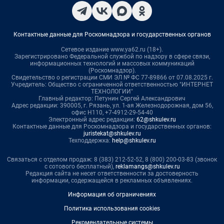
Контактные данные для Роскомнадзора и государственных органов
Сетевое издание www.ya62.ru (18+).
Зарегистрировано Федеральной службой по надзору в сфере связи,
информационных технологий и массовых коммуникаций
(Роскомнадзор).
Свидетельство о регистрации СМИ ЭЛ № ФС 77-89866 от 07.08.2025 г.
Учредитель: Общество с ограниченной ответственностью "ИНТЕРНЕТ
ТЕХНОЛОГИИ"
Главный редактор: Петунин Сергей Александрович
Адрес редакции: 390005, г. Рязань, ул. 1-ая Железнодорожная, дом 56,
офис Н110, +7-4912-29-54-40
Электронный адрес редакции:
62@shkulev.ru
Контактные данные для Роскомнадзора и государственных органов:
juristekat@shkulev.ru
Техподдержка:
help@shkulev.ru
Связаться с отделом продаж: 8 (383) 212-52-52, 8 (800) 200-03-83 (звонок
с сотового бесплатный),
reklamangs@shkulev.ru
Редакция сайта не несет ответственности за достоверность
информации, содержащейся в рекламных объявлениях.
Информация об ограничениях
Политика использования cookies
Рекомендательные системы