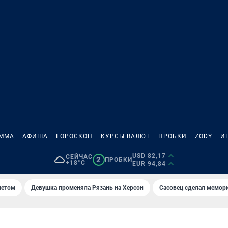
АММА
АФИША
ГОРОСКОП
КУРСЫ ВАЛЮТ
ПРОБКИ
ZODY
И
USD 82,17
СЕЙЧАС
2
ПРОБКИ
+18°C
EUR 94,84
летом
Девушка променяла Рязань на Херсон
Сасовец сделал мемор