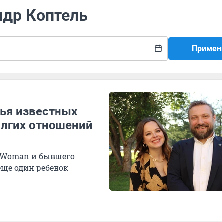
ндр Коптель
Примен
ья известных
олгих отношений
 Womаn и бывшего
ще один ребенок