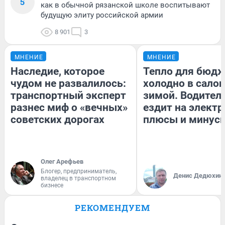
5
как в обычной рязанской школе воспитывают
будущую элиту российской армии
8 901
3
МНЕНИЕ
МНЕНИЕ
Наследие, которое
Тепло для бюдж
чудом не развалилось:
холодно в сало
транспортный эксперт
зимой. Водитель
разнес миф о «вечных»
ездит на электр
советских дорогах
плюсы и минус
Олег Арефьев
Блогер, предприниматель,
Денис Дедюхин
владелец в транспортном
бизнесе
РЕКОМЕНДУЕМ