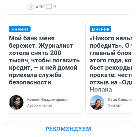
4 762
2
МНЕНИЕ
МНЕНИЕ
Мой банк меня
«Никого нельз
бережет. Журналист
победить». О ч
хотела снять 200
главный блокб
тысяч, чтобы погасить
этого года, ко
кредит, — к ней домой
бьет рекорды 
приехала служба
прокате: честн
безопасности
отзыв на «Оди
Нолана
Ксения Владимирская
Стас Соколов
Автор мнения
Эксперт
РЕКОМЕНДУЕМ