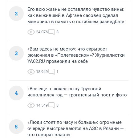
Его всю жизнь не оставляло чувство вины:
2
как выживший в Афгане сасовец сделал
мемориал в память о погибшем разведбате
24 076
3
«Вам здесь не место»: что скрывает
3
рюмочная в «Полетаевском»? Журналистки
YA62.RU проверили на себе
18 949
1
«Все еще в шоке»: сыну Трусовой
4
исполнился год — трогательный пост и фото
14 549
3
«Люди стоят по часу и больше»: огромные
5
очереди выстраиваются на АЗС в Рязани —
что говорят власти