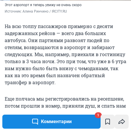
Этот аэропорт я теперь увижу не очень скоро
Источник: 
Алина Ринчино / IRCITY.RU
На всю толпу пассажиров примерно с десяти
задержанных рейсов — всего два больших
автобуса. Они партиями развозят людей по
отелям, возвращаются в аэропорт и забирают
следующих. Мы, например, приехали в гостиницу
только в 3 часа ночи. Это при том, что уже в 6 утра
нам нужно было быть внизу с чемоданами, так
как на это время был назначен обратный
трансфер в аэропорт.
Еще полчаса мы регистрировались на ресепшене,
потом прошли в номер, приняли душ, и спать нам
осталось 1,5 часа. Администратор при выселении
1
спросила: «Вы хорошо провели время в нашем
Комментарии
отеле?» Я только нервно похихикала и сказала, что