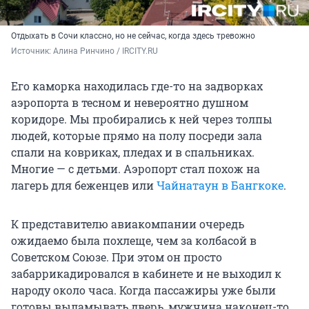
Отдыхать в Сочи классно, но не сейчас, когда здесь тревожно
Источник: 
Алина Ринчино / IRCITY.RU
Его каморка находилась где-то на задворках
аэропорта в тесном и невероятно душном
коридоре. Мы пробирались к ней через толпы
людей, которые прямо на полу посреди зала
спали на ковриках, пледах и в спальниках.
Многие — с детьми. Аэропорт стал похож на
лагерь для беженцев или
Чайнатаун в Бангкоке
.
К представителю авиакомпании очередь
ожидаемо была похлеще, чем за колбасой в
Советском Союзе. При этом он просто
забаррикадировался в кабинете и не выходил к
народу около часа. Когда пассажиры уже были
готовы выламывать дверь, мужчина наконец-то