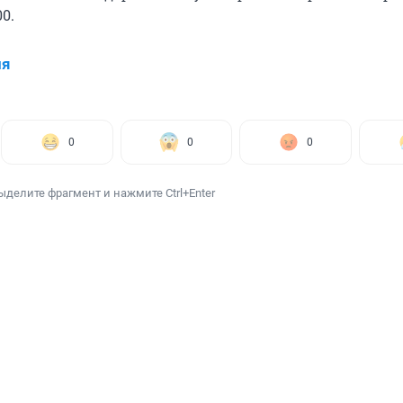
0.
ия
0
0
0
ыделите фрагмент и нажмите Ctrl+Enter