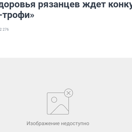
здоровья рязанцев ждет конк
-трофи»
2 276