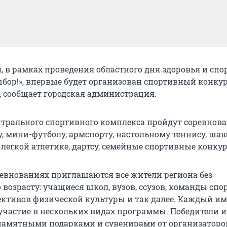
ая, в рамках проведения областного дня здоровья и спо
ыбор!», впервые будет организован спортивный конку
, сообщает городская администрация.
нтрального спортивного комплекса пройдут соревнов
у, мини-футболу, армспорту, настольному теннису, ша
легкой атлетике, дартсу, семейные спортивные конку
ревнованиях приглашаются все жители региона без
 возрасту: учащиеся школ, вузов, ссузов, команды сп
ективов физической культуры и так далее. Каждый им
участие в нескольких видах программы. Победители 
амятными подарками и сувенирами от организаторо