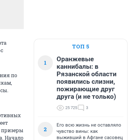
рта
ТОП 5
рс
Оранжевые
1
каннибалы: в
Рязанской области
ания по
появились слизни,
шкам,
пожирающие друг
рсы.
друга (и не только)
25 725
3
ортивных
еет
Его всю жизнь не оставляло
2
и призеры
чувство вины: как
в. Начало
выживший в Афгане сасовец