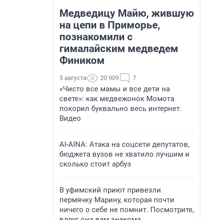
Медведицу Майю, жившую
на цепи в Приморье,
познакомили с
гималайским медведем
Фиником
5 августа
20 909
7
«Чисто все мамы и все дети на
свете»: как медвежонок Момота
покорил буквально весь интернет.
Видео
AI-AINA: Атака на соцсети депутатов,
бюджета вузов не хватило лучшим и
сколько стоит арбуз
В уфимский приют привезли
пермячку Марину, которая почти
ничего о себе не помнит. Посмотрите,
вдруг она вам знакома