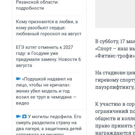
Рязанской области:
подробности
Кому признаются в любви, а
кому разобьют сердце:
любовный гороскоп на август
В субботу, 17 м
ЕГЭ хотят отменить к 2027
«Спорт – наш в
году: в Госдуме уже
«Фитнес-трофи»
придумали замену. Новости 6
августа
На стадионе це
«Подушкой надавил на
гиревому спорт
лицо, чтобы не кричала»:
пауэрлифтингу, 
жених убил модель и год
возил ее труп в чемодане —
видео
К участию в со
ограничений по
У могилы педофила. Его
обществ и колл
смерть разделила страну на
право принять 
два лагеря, а защитника детей
награждаются п
отправила за решетку