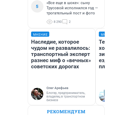
«Все еще в шоке»: сыну
5
Трусовой исполнился год —
трогательный пост и фото
8 290
2
МНЕНИЕ
МНЕНИ
Наследие, которое
Тепло
чудом не развалилось:
холод
транспортный эксперт
зимой
разнес миф о «вечных»
ездит
советских дорогах
плюсы
Олег Арефьев
Блогер, предприниматель,
владелец в транспортном
бизнесе
РЕКОМЕНДУЕМ