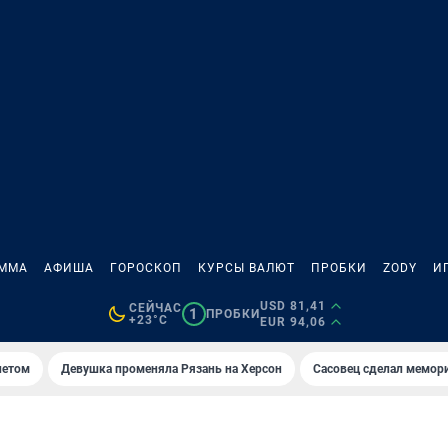
АММА
АФИША
ГОРОСКОП
КУРСЫ ВАЛЮТ
ПРОБКИ
ZODY
И
USD 81,41
СЕЙЧАС
1
ПРОБКИ
+23°C
EUR 94,06
летом
Девушка променяла Рязань на Херсон
Сасовец сделал мемор