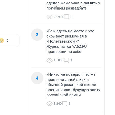
сделал мемориал в память о
погибшем разведбате
23 914
3
«Вам здесь не место»: что
3
скрывает рюмочная в
0
«Полетаевском»?
Журналистки YA62.RU
проверили на себе
18 833
1
«Никто не поверил, что мы
4
привезли детей»: как в
обычной рязанской школе
воспитывают будущую элиту
российской армии
8 840
3