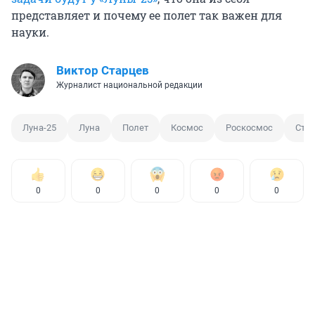
представляет и почему ее полет так важен для
науки.
Виктор Старцев
Журналист национальной редакции
Луна-25
Луна
Полет
Космос
Роскосмос
Ста
0
0
0
0
0