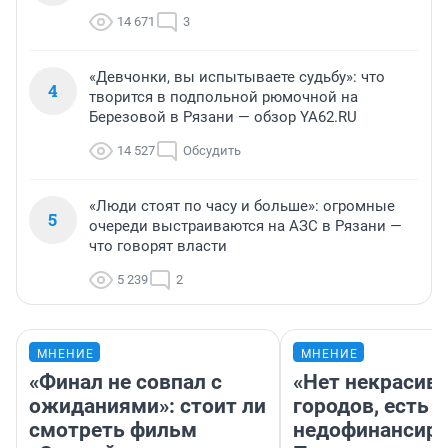
14 671
3
«Девчонки, вы испытываете судьбу»: что
4
творится в подпольной рюмочной на
Березовой в Рязани — обзор YA62.RU
14 527
Обсудить
«Люди стоят по часу и больше»: огромные
5
очереди выстраиваются на АЗС в Рязани —
что говорят власти
5 239
2
МНЕНИЕ
МНЕНИЕ
«Финал не совпал с
«Нет некрасив
ожиданиями»: стоит ли
городов, есть
смотреть фильм
недофинансиро