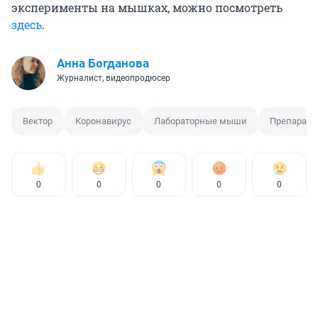
эксперименты на мышках, можно посмотреть
здесь
.
Анна Богданова
Журналист, видеопродюсер
Вектор
Коронавирус
Лабораторные мыши
Препарат о
0
0
0
0
0