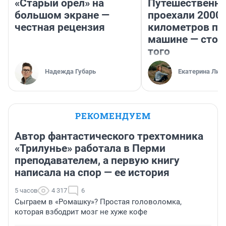
«Старый орел» на
Путешественн
большом экране —
проехали 2000
честная рецензия
километров по 
машине — стои
того
Надежда Губарь
Екатерина Лит
РЕКОМЕНДУЕМ
Автор фантастического трехтомника
«Трилунье» работала в Перми
преподавателем, а первую книгу
написала на спор — ее история
5 часов
4 317
6
Сыграем в «Ромашку»? Простая головоломка,
которая взбодрит мозг не хуже кофе