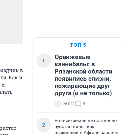
ТОП 5
Оранжевые
1
каннибалы: в
раздник в
Рязанской области
хи. Как и
появились слизни,
 и
пожирающие друг
елать
друга (и не только)
26 028
5
Его всю жизнь не оставляло
2
чувство вины: как
Христос
выживший в Афгане сасовец