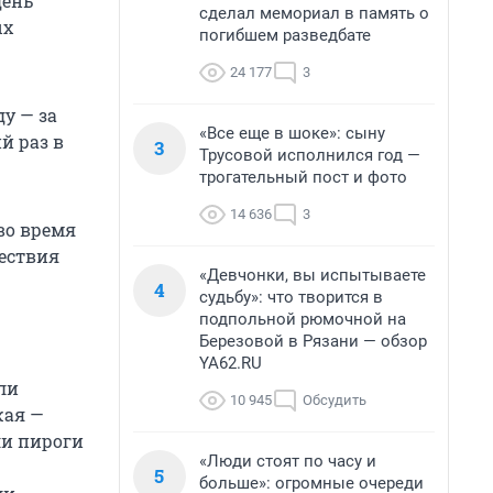
день
сделал мемориал в память о
ых
погибшем разведбате
24 177
3
у — за
«Все еще в шоке»: сыну
й раз в
3
Трусовой исполнился год —
трогательный пост и фото
14 636
3
во время
ествия
«Девчонки, вы испытываете
4
судьбу»: что творится в
подпольной рюмочной на
Березовой в Рязани — обзор
YA62.RU
ли
10 945
Обсудить
жая —
ли пироги
«Люди стоят по часу и
5
больше»: огромные очереди