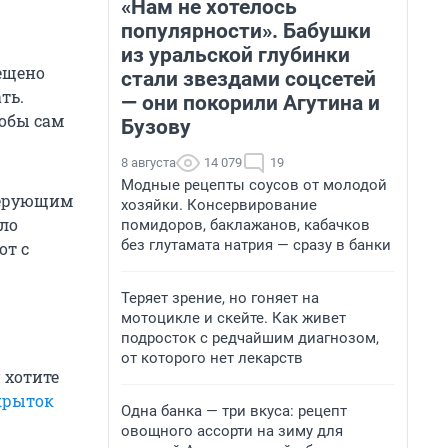
«Нам не хотелось
популярности». Бабушки
из уральской глубинки
рещено
стали звездами соцсетей
ть.
— они покорили Агутина и
обы сам
Бузову
8 августа
14 079
19
Модные рецепты соусов от молодой
 верующим
хозяйки. Консервирование
ло
помидоров, баклажанов, кабачков
без глутамата натрия — сразу в банки
от с
Теряет зрение, но гоняет на
мотоцикле и скейте. Как живет
подросток с редчайшим диагнозом,
от которого нет лекарств
 хотите
крыток
Одна банка — три вкуса: рецепт
овощного ассорти на зиму для