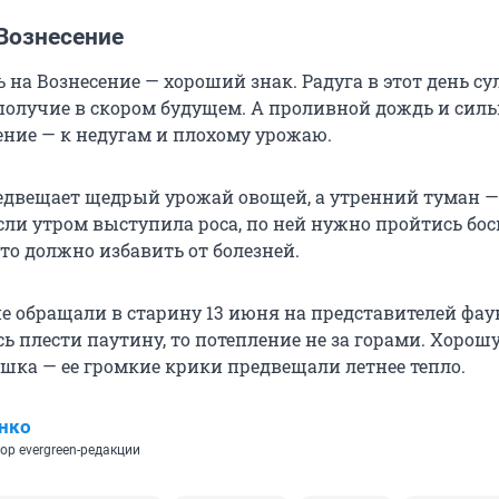
Вознесение
на Вознесение — хороший знак. Радуга в этот день су
ополучие в скором будущем. А проливной дождь и сил
ение — к недугам и плохому урожаю.
едвещает щедрый урожай овощей, а утренний туман —
сли утром выступила роса, по ней нужно пройтись бо
это должно избавить от болезней.
е обращали в старину 13 июня на представителей фау
ь плести паутину, то потепление не за горами. Хорош
ушка — ее громкие крики предвещали летнее тепло.
нко
ор evergreen-редакции