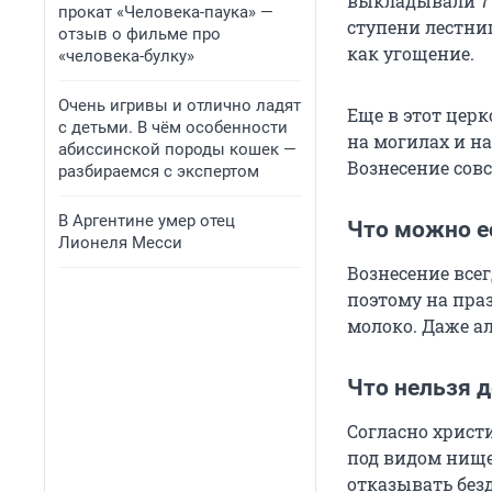
выкладывали 7 
прокат «Человека-паука» —
ступени лестни
отзыв о фильме про
как угощение.
«человека-булку»
Очень игривы и отлично ладят
Еще в этот цер
с детьми. В чём особенности
на могилах и н
абиссинской породы кошек —
Вознесение совс
разбираемся с экспертом
В Аргентине умер отец
Что можно е
Лионеля Месси
Вознесение все
поэтому на праз
молоко. Даже а
Что нельзя д
Согласно христ
под видом нище
отказывать без