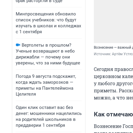
брак расторгли в суде
Минпросвещения обновило
список учебников: что будут
изучать в школах и колледжах
с 1 сентября
Вертолеты в прошлом?
Вознесение — важный д
Ученые возвращают в небо
Источник: 
Артём Устю
дирижабли — почему они
уверены, что за ними будущее
Сегодня правос
церковном кале
Погода 9 августа подскажет,
когда ждать заморозков —
у любого другог
приметы на Пантелеймона
приметы. Расска
Целителя
можно, а что не
Один клик оставит вас без
денег: мошенники нацелились
Как отмечаю
на родителей школьников в
преддверии 1 сентября
Вознесение Госп