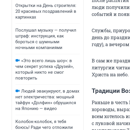
после распятия 
Открытки на День строителя:
люди получили 
20 красивых поздравлений в
событий и появ
картинках
Службы, приуро
Послушал музыку — получил
штраф: инструкция, как
день до праздн
бороться с шумными
году), а вечеро
ночными компаниями
В сам же празд
«Это всего лишь шоу»: в
чем секрет успеха «Друзей»,
литургии читаю
который никто не смог
Христа на небо.
повторить
Традиции Во
Людей эвакуируют, в домах
нет электричества: мощный
Раньше в честь
тайфун «Долфин» обрушился
на Японию — видео
хороводы, выра
всем хотелось и
Колобок-колобок, я тебя
с луковой начин
боюсь! Ради чего отложили