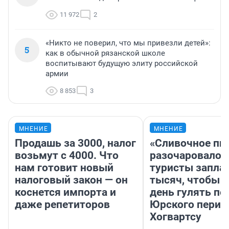
11 972
2
«Никто не поверил, что мы привезли детей»:
5
как в обычной рязанской школе
воспитывают будущую элиту российской
армии
8 853
3
МНЕНИЕ
МНЕНИЕ
Продашь за 3000, налог
«Сливочное пи
возьмут с 4000. Что
разочаровало»
нам готовит новый
туристы запла
налоговый закон — он
тысяч, чтобы 
коснется импорта и
день гулять по
даже репетиторов
Юрского перио
Хогвартсу