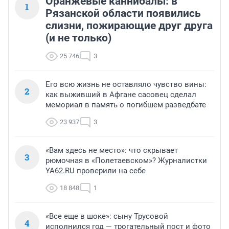
Оранжевые каннибалы: в
1
Рязанской области появились
слизни, пожирающие друг друга
(и не только)
25 746
3
Его всю жизнь не оставляло чувство вины:
2
как выживший в Афгане сасовец сделал
мемориал в память о погибшем разведбате
23 937
3
«Вам здесь не место»: что скрывает
3
рюмочная в «Полетаевском»? Журналистки
YA62.RU проверили на себе
18 848
1
«Все еще в шоке»: сыну Трусовой
4
исполнился год — трогательный пост и фото