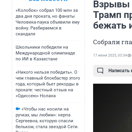
Взрывы 
«Колобок» собрал 100 млн за
Трамп п
два дня проката, но фанаты
Человека-паука объявили ему
бежать и
войну. Разбираемся в
скандале
Собрали гла
Школьники победили на
Международной олимпиаде
17 июня 2025, 03:34
по ИИ в Казахстане
Написать
«Никого нельзя победить». О
чем главный блокбастер этого
года, который бьет рекорды в
прокате: честный отзыв на
«Одиссею» Нолана
«Чтобы нас носили на
ручках, мы любим»: нерпа
Сергеевна, которую спасли
бельком, стала звездой Сети.