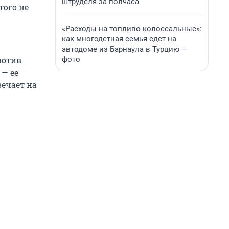
штруделя за полчаса
того не
«Расходы на топливо колоссальные»:
как многодетная семья едет на
автодоме из Барнаула в Турцию —
фото
ротив
 — ее
вечает на