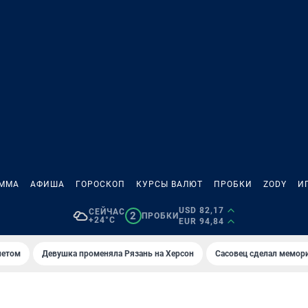
АММА
АФИША
ГОРОСКОП
КУРСЫ ВАЛЮТ
ПРОБКИ
ZODY
И
USD 82,17
СЕЙЧАС
2
ПРОБКИ
+24°C
EUR 94,84
летом
Девушка променяла Рязань на Херсон
Сасовец сделал мемор