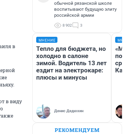
обычной рязанской школе
воспитывают будущую элиту
российской армии
8 902
3
МНЕНИЕ
МНЕНИ
аиля в
Тепло для бюджета, но
«Маши
холодно в салоне
полет
зимой. Водитель 13 лет
сравн
ездит на электрокаре:
Казах
дерной
плюсы и минусы
кие
ньяху.
ют в виду
то
Денис Дедюхин
 также
РЕКОМЕНДУЕМ