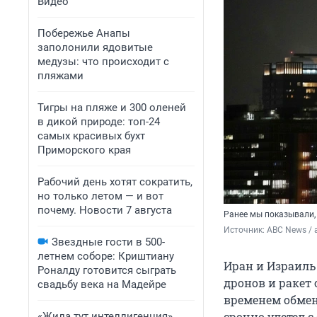
Видео
Побережье Анапы
заполонили ядовитые
медузы: что происходит с
пляжами
Тигры на пляже и 300 оленей
в дикой природе: топ-24
самых красивых бухт
Приморского края
Рабочий день хотят сократить,
но только летом — и вот
почему. Новости 7 августа
Ранее мы показывали,
Источник: 
ABC News / 
Звездные гости в 500-
летнем соборе: Криштиану
Иран и Израиль
Роналду готовится сыграть
дронов и ракет 
свадьбу века на Мадейре
временем обмен
срочно улетел с
«Жила тут интеллигенция».