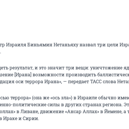
р Израиля Биньямин Нетаньяху назвал три цели Изр
.
еть результат, и это значит три вещи: уничтожение я
ение [Ирана] возможности производить баллистичес
ация оси террора Ирана», — передает ТАСС слова Нета
сью террора» (она же «ось зла») в Израиле обычно име
енно-политические силы в других странах региона. Э
ллах» в Ливане, движение «Ансар Аллах» в Йемене, а
 Ираке и Сирии.