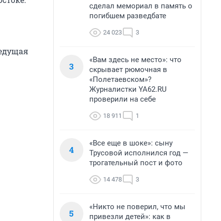
сделал мемориал в память о
погибшем разведбате
24 023
3
Ведущая
«Вам здесь не место»: что
3
скрывает рюмочная в
«Полетаевском»?
Журналистки YA62.RU
проверили на себе
18 911
1
«Все еще в шоке»: сыну
4
Трусовой исполнился год —
трогательный пост и фото
14 478
3
«Никто не поверил, что мы
5
привезли детей»: как в