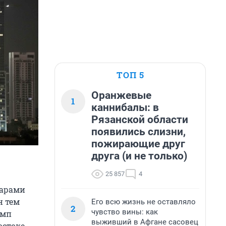
ТОП 5
Оранжевые
1
каннибалы: в
Рязанской области
появились слизни,
пожирающие друг
друга (и не только)
25 857
4
дарами
н тем
Его всю жизнь не оставляло
2
чувство вины: как
амп
выживший в Афгане сасовец
остоке.