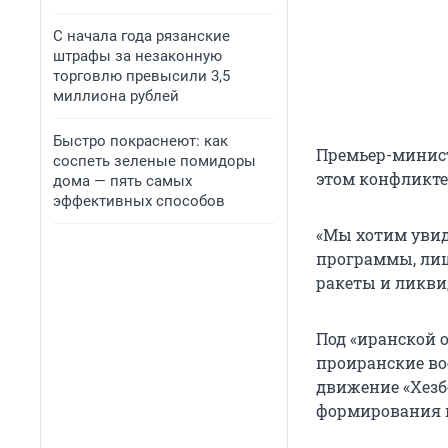
С начала года рязанские
штрафы за незаконную
торговлю превысили 3,5
миллиона рублей
Быстро покраснеют: как
Премьер-минист
соспеть зеленые помидоры
этом конфликте
дома — пять самых
эффективных способов
«Мы хотим увид
программы, лиш
ракеты и ликвид
Под «иранской о
проиранские во
движение «Хезбо
формирования в