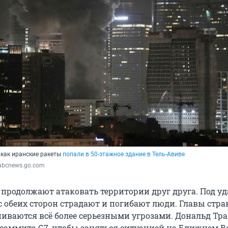
 как иранские ракеты
попали в 50-этажное здание в Тель-Авиве
abcnews.go.com
 продолжают атаковать территории друг друга. Под у
с обеих сторон страдают и погибают люди. Главы стра
иваются всё более серьезными угрозами. Дональд Тр
 саммита G7, чтобы заняться ситуацией на Ближнем В