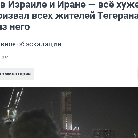
в Израиле и Иране — всё хуже
ризвал всех жителей Тегеран
з него
вное об эскалации
359
 комментарий