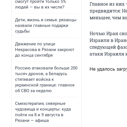
смогут пройти только 5%
Главное из них 
людей — вы в их числе?
предвидится: Не
меньшее, чем в
Дети, жизнь и семья: рязанцы
назвали главные подарки
судьбы
Ночью Иран сно
Израиля в Иране
Движение по улице
следующей фазо
Некрасова в Рязани закроют
атаки Израиля 
до конца сентября
Россию атаковали больше 200
Не удалось загр
тысяч дронов, а Беларусь
стягивает войска к
украинской границе: главное
об СВО за неделю
Смехотерапия, северные
чудовища и концерты: куда
пойти на 8 и 9 августа в
Рязани — афиша