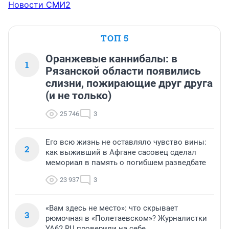
Новости СМИ2
ТОП 5
Оранжевые каннибалы: в
1
Рязанской области появились
слизни, пожирающие друг друга
(и не только)
25 746
3
Его всю жизнь не оставляло чувство вины:
2
как выживший в Афгане сасовец сделал
мемориал в память о погибшем разведбате
23 937
3
«Вам здесь не место»: что скрывает
3
рюмочная в «Полетаевском»? Журналистки
YA62.RU проверили на себе