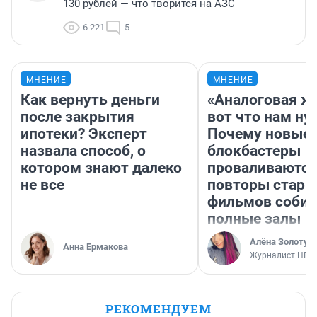
130 рублей — что творится на АЗС
6 221
5
МНЕНИЕ
МНЕНИЕ
Как вернуть деньги
«Аналоговая ж
после закрытия
вот что нам ну
ипотеки? Эксперт
Почему новые
назвала способ, о
блокбастеры
котором знают далеко
проваливаются,
не все
повторы стары
фильмов соби
полные залы
Алёна Золотух
Анна Ермакова
Журналист НГС
РЕКОМЕНДУЕМ