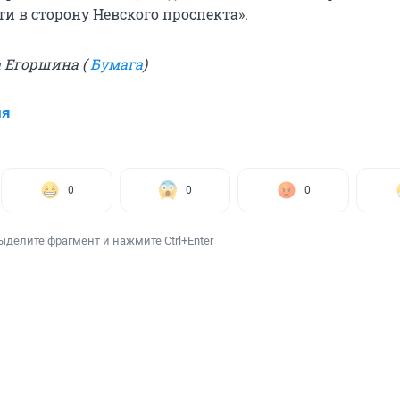
и в сторону Невского проспекта».
 Егоршина (
Бумага
)
ия
0
0
0
ыделите фрагмент и нажмите Ctrl+Enter