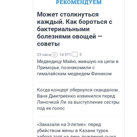
РЕКОМЕНДУЕМ
Может столкнуться
каждый. Как бороться с
бактериальными
болезнями овощей —
советы
23 часа
14 971
5
Медведицу Майю, жившую на цепи в
Приморье, познакомили с
гималайским медведем Фиником
Когда концерт обернулся скандалом.
Ваня Дмитриенко извинился перед
Линочкой Ли за выступление сестры
под ее голос
«Заказали на 3-летие»: перед
убийством жены в Казани турок
забрал торт на день рождения сына