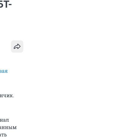
БТ-
вая
нчик.
знал
данным
ать