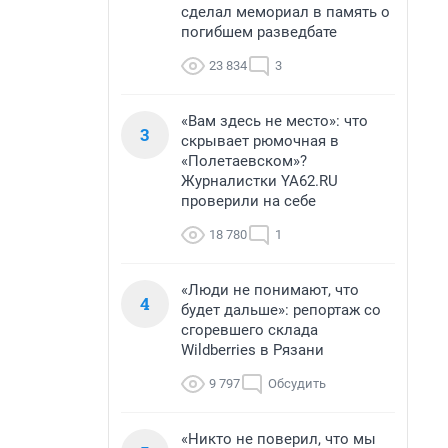
сделал мемориал в память о
погибшем разведбате
23 834
3
«Вам здесь не место»: что
3
скрывает рюмочная в
«Полетаевском»?
Журналистки YA62.RU
проверили на себе
18 780
1
«Люди не понимают, что
4
будет дальше»: репортаж со
сгоревшего склада
Wildberries в Рязани
9 797
Обсудить
«Никто не поверил, что мы