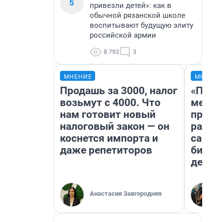
5
привезли детей»: как в
обычной рязанской школе
воспитывают будущую элиту
российской армии
8 793
3
МНЕНИЕ
МНЕНИ
Продашь за 3000, налог
«Поку
возьмут с 4000. Что
мешке
нам готовит новый
предп
налоговый закон — он
расска
коснется импорта и
самом
даже репетиторов
бизне
дешев
Анастасия Завгородняя