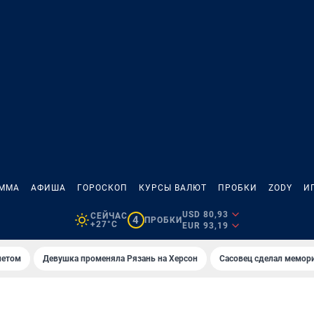
АММА
АФИША
ГОРОСКОП
КУРСЫ ВАЛЮТ
ПРОБКИ
ZODY
И
USD 80,93
СЕЙЧАС
4
ПРОБКИ
+27°C
EUR 93,19
летом
Девушка променяла Рязань на Херсон
Сасовец сделал мемор