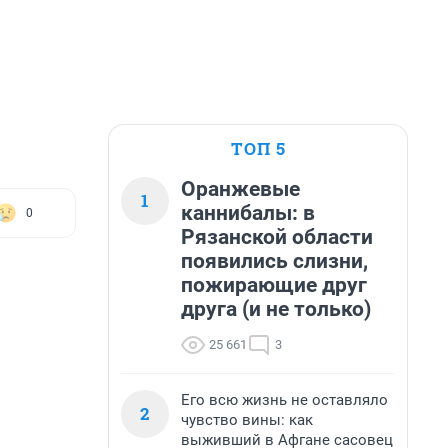
ТОП 5
Оранжевые
1
каннибалы: в
0
Рязанской области
появились слизни,
пожирающие друг
друга (и не только)
25 661
3
Его всю жизнь не оставляло
2
чувство вины: как
выживший в Афгане сасовец