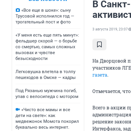
В Санкт
«Все еще в шоке»: сыну
активис
Трусовой исполнился год —
трогательный пост и фото
3 августа 2019, 23:07
«У меня есть еще пять минут»:
фельдшер скорой — о борьбе
со смертью, самых сложных
вызовах и чувстве
безысходности
На Дворцовой п
участников ЛГБ
Легковушка влетела в толпу
газета
.
пешеходов в Омске — кадры
Под Рязанью мужчина погиб,
Отмечается, чт
упав с велосипеда с мотором
Всего в акции п
«Чисто все мамы и все
администрация 
дети на свете»: как
решение закон
медвежонок Момота покорил
буквально весь интернет.
Интерфакса, за