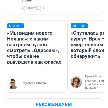
армии
8 902
3
МНЕНИЕ
МНЕНИЕ
«Мы видим нового
«Спуталась реч
Нолана»: с каким
пургу». Врач — 
настроем нужно
смертельном д
смотреть «Одиссею»,
который слож
чтобы она не
обнаружить
выглядела как фиаско
Ирина Волкова
Главврач клини
Надежда Губарь
«Реабилитация 
Волковой»
РЕКОМЕНДУЕМ