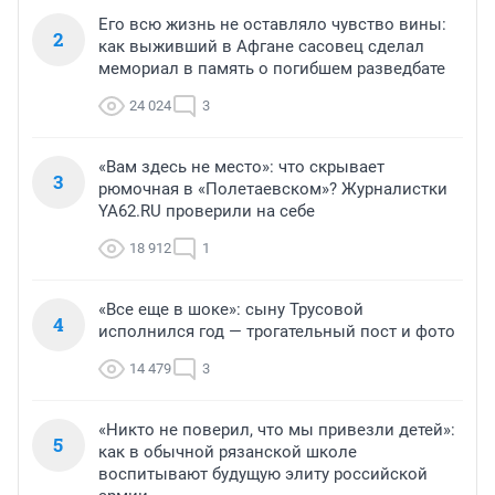
Его всю жизнь не оставляло чувство вины:
2
как выживший в Афгане сасовец сделал
мемориал в память о погибшем разведбате
24 024
3
«Вам здесь не место»: что скрывает
3
рюмочная в «Полетаевском»? Журналистки
YA62.RU проверили на себе
18 912
1
«Все еще в шоке»: сыну Трусовой
4
исполнился год — трогательный пост и фото
14 479
3
«Никто не поверил, что мы привезли детей»:
5
как в обычной рязанской школе
воспитывают будущую элиту российской