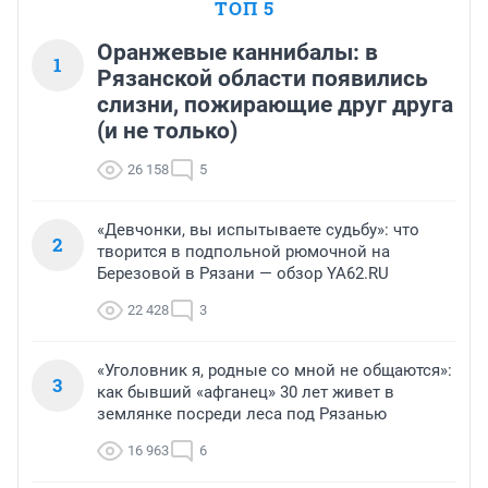
ТОП 5
Оранжевые каннибалы: в
1
Рязанской области появились
слизни, пожирающие друг друга
(и не только)
26 158
5
«Девчонки, вы испытываете судьбу»: что
2
творится в подпольной рюмочной на
Березовой в Рязани — обзор YA62.RU
22 428
3
«Уголовник я, родные со мной не общаются»:
3
как бывший «афганец» 30 лет живет в
землянке посреди леса под Рязанью
16 963
6