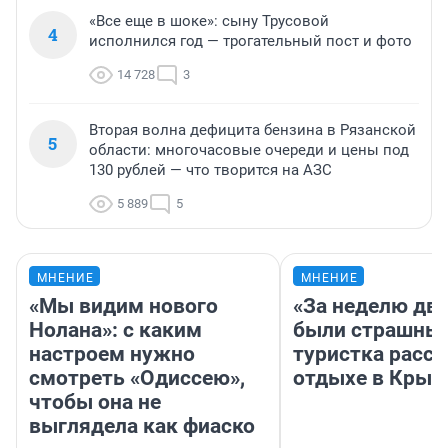
«Все еще в шоке»: сыну Трусовой
4
исполнился год — трогательный пост и фото
14 728
3
Вторая волна дефицита бензина в Рязанской
5
области: многочасовые очереди и цены под
130 рублей — что творится на АЗС
5 889
5
МНЕНИЕ
МНЕНИЕ
«Мы видим нового
«За неделю две
Нолана»: с каким
были страшные
настроем нужно
туристка расск
смотреть «Одиссею»,
отдыхе в Крым
чтобы она не
выглядела как фиаско