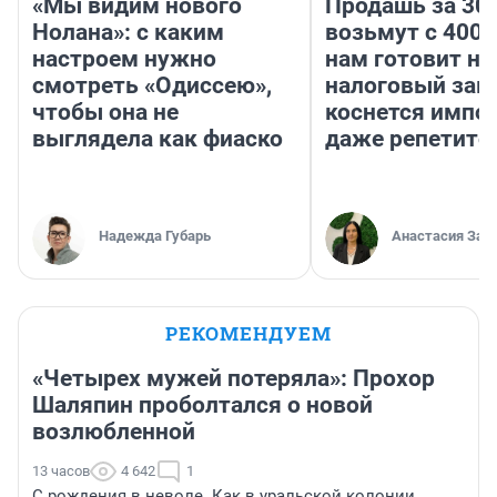
«Мы видим нового
Продашь за 300
Нолана»: с каким
возьмут с 4000
настроем нужно
нам готовит н
смотреть «Одиссею»,
налоговый зако
чтобы она не
коснется импор
выглядела как фиаско
даже репетито
Надежда Губарь
Анастасия Зав
РЕКОМЕНДУЕМ
«Четырех мужей потеряла»: Прохор
Шаляпин проболтался о новой
возлюбленной
13 часов
4 642
1
С рождения в неволе. Как в уральской колонии