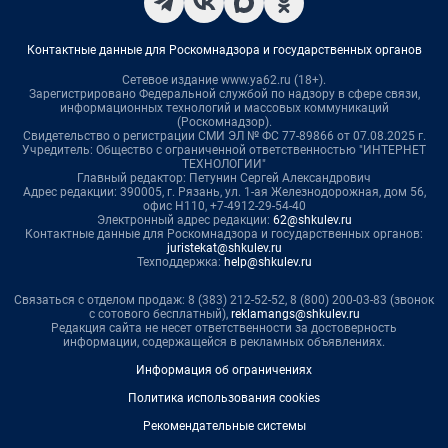
Контактные данные для Роскомнадзора и государственных органов
Сетевое издание www.ya62.ru (18+).
Зарегистрировано Федеральной службой по надзору в сфере связи,
информационных технологий и массовых коммуникаций
(Роскомнадзор).
Свидетельство о регистрации СМИ ЭЛ № ФС 77-89866 от 07.08.2025 г.
Учредитель: Общество с ограниченной ответственностью "ИНТЕРНЕТ
ТЕХНОЛОГИИ"
Главный редактор: Петунин Сергей Александрович
Адрес редакции: 390005, г. Рязань, ул. 1-ая Железнодорожная, дом 56,
офис Н110, +7-4912-29-54-40
Электронный адрес редакции:
62@shkulev.ru
Контактные данные для Роскомнадзора и государственных органов:
juristekat@shkulev.ru
Техподдержка:
help@shkulev.ru
Связаться с отделом продаж: 8 (383) 212-52-52, 8 (800) 200-03-83 (звонок
с сотового бесплатный),
reklamangs@shkulev.ru
Редакция сайта не несет ответственности за достоверность
информации, содержащейся в рекламных объявлениях.
Информация об ограничениях
Политика использования cookies
Рекомендательные системы