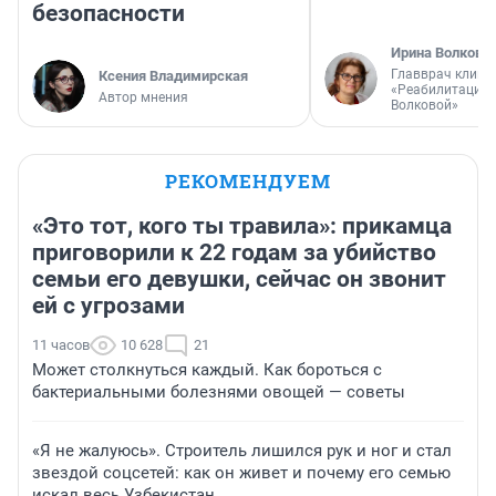
безопасности
Ирина Волкова
Главврач клини
Ксения Владимирская
«Реабилитация 
Автор мнения
Волковой»
РЕКОМЕНДУЕМ
«Это тот, кого ты травила»: прикамца
приговорили к 22 годам за убийство
семьи его девушки, сейчас он звонит
ей с угрозами
11 часов
10 628
21
Может столкнуться каждый. Как бороться с
бактериальными болезнями овощей — советы
«Я не жалуюсь». Строитель лишился рук и ног и стал
звездой соцсетей: как он живет и почему его семью
искал весь Узбекистан