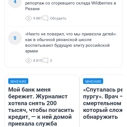
4
репортаж со сгоревшего склада Wildberries в
Рязани
9 887
Обсудить
«Никто не поверил, что мы привезли детей»:
5
как в обычной рязанской школе
воспитывают будущую элиту российской
армии
8 815
3
МНЕНИЕ
МНЕНИЕ
Мой банк меня
«Спуталась реч
бережет. Журналист
пургу». Врач — 
хотела снять 200
смертельном д
тысяч, чтобы погасить
который слож
кредит, — к ней домой
обнаружить
приехала служба