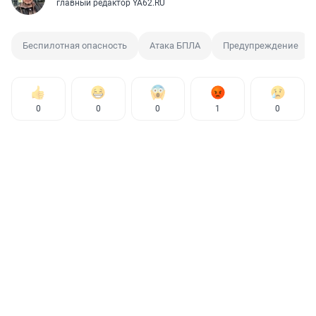
главный редактор YA62.RU
Беспилотная опасность
Атака БПЛА
Предупреждение
0
0
0
1
0