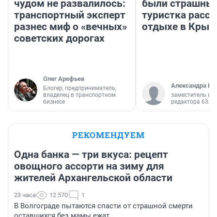
чудом не развалилось:
были страшные
транспортный эксперт
туристка расск
разнес миф о «вечных»
отдыхе в Крым
советских дорогах
Олег Арефьев
Александра Ис
Блогер, предприниматель,
владелец в транспортном
заместитель гл
бизнесе
редактора 63.RU
РЕКОМЕНДУЕМ
Одна банка — три вкуса: рецепт
овощного ассорти на зиму для
жителей Архангельской области
23 часа
12 570
1
В Волгограде пытаются спасти от страшной смерти
оставшихся без мамы ежат