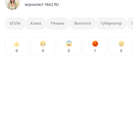
журналист YA62.RU
БПЛА
Атака
Рязань
Выплата
Губернатор
Па
0
0
0
1
0