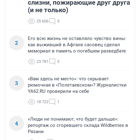
слизни, пожирающие друг друга
(и не только)
25 606
3
Его всю жизнь не оставляло чувство вины:
2
как выживший в Афгане сасовец сделал
мемориал в память о погибшем разведбате
23 781
3
«Вам здесь не место»: что скрывает
3
рюмочная в «Полетаевском»? Журналистки
YA62.RU проверили на себе
18 722
1
«Люди не понимают, что будет дальше»:
4
репортаж со сгоревшего склада Wildberries в
Рязани