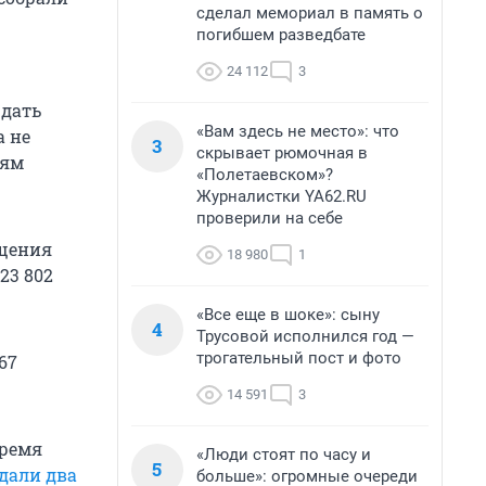
сделал мемориал в память о
погибшем разведбате
24 112
3
юдать
«Вам здесь не место»: что
а не
3
скрывает рюмочная в
иям
«Полетаевском»?
Журналистки YA62.RU
проверили на себе
ащения
18 980
1
23 802
«Все еще в шоке»: сыну
4
Трусовой исполнился год —
трогательный пост и фото
67
14 591
3
время
«Люди стоят по часу и
5
дали два
больше»: огромные очереди