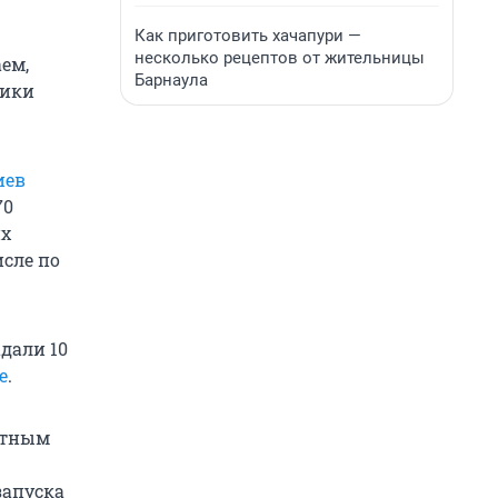
Как приготовить хачапури —
несколько рецептов от жительницы
ем,
Барнаула
ники
иев
70
их
сле по
дали 10
е
.
етным
запуска