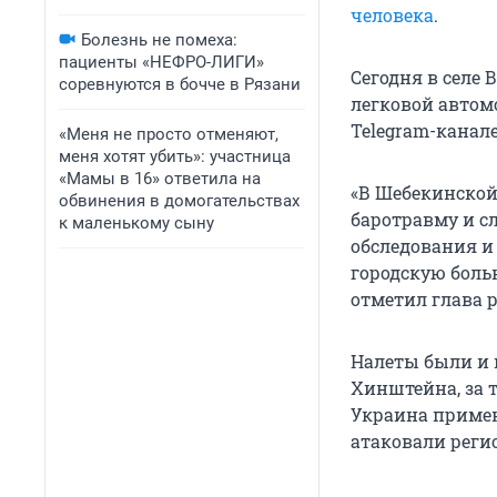
человека
.
Болезнь не помеха:
пациенты «НЕФРО-ЛИГИ»
Сегодня в селе
соревнуются в бочче в Рязани
легковой автомо
Telegram-канале
«Меня не просто отменяют,
меня хотят убить»: участница
«Мамы в 16» ответила на
«В Шебекинско
обвинения в домогательствах
баротравму и с
к маленькому сыну
обследования и
городскую больн
отметил глава р
Налеты были и 
Хинштейна, за т
Украина примен
атаковали реги