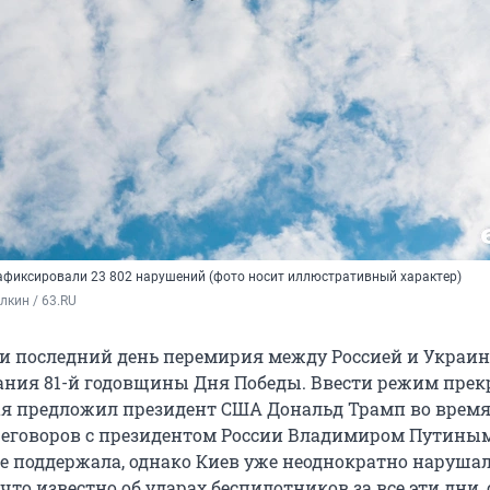
афиксировали 23 802 нарушений (фото носит иллюстративный характер)
кин / 63.RU
 и последний день перемирия между Россией и Украин
ания 81-й годовщины Дня Победы. Ввести режим пре
1 мая предложил президент США Дональд Трамп во врем
еговоров с президентом России Владимиром Путиным
е поддержала, однако Киев уже неоднократно наруша
 что известно об ударах беспилотников за все эти дни,