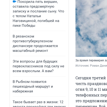
Покорила пять вершин,
оставила предсмертную
записку и послание сыну. Что
с телом Натальи
Наговициной, погибшей на
пике Победы
В рязанском
противотуберкулезном
диспансере продолжается
масштабный ремонт
За время перемирия з
Эти вопросы для будущих
первоклассников под силу не
Источник: 
Роман Данил
всем взрослым. А вам?
Сегодня третий
В Рыбном появится
честь празднов
пешеходный маршрут и
огня 9, 10 и 1
набережная
телефонных пер
это предложени
Такое бывает раз в жизни: 12
перемирие. Всё,
августа произойдут три редких