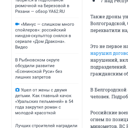
творится в подпольной
7 над Респ
рюмочной на Березовой в
Рязани — обзор YA62.RU
Также дроны ун
Волгоградской,
«Минус — слишком много
перехватили на
спойлеров»: российский
ниндзя-скульптор снялся в
сериале «Дом Дракона».
Это не первое 
Видео
нарушил догов
нарушений, вкл
В Рыбновском округе
обсудили развитие
подразделений.
«Есенинской Руси» без
гражданским о
лишних запретов
В Белгородской 
Ушел от жены с двумя
детьми. Как главный качок
человек. Подро
«Уральских пельменей» в 54
года закрутил роман с
Российские вое
молодой красоткой
огнем по позиц
Лучших строителей наградили
минометов. ВС 