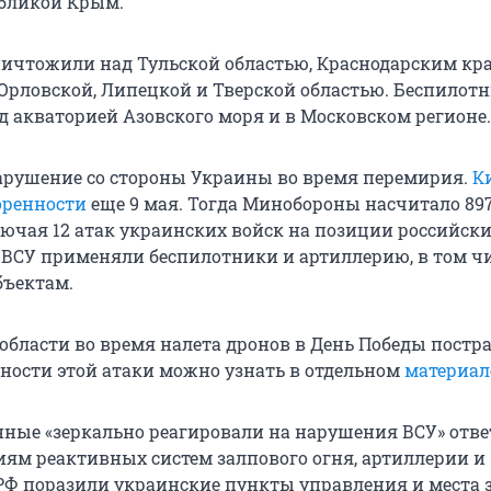
убликой Крым.
ичтожили над Тульской областью, Краснодарским кра
 Орловской, Липецкой и Тверской областью. Беспилот
д акваторией Азовского моря и в Московском регионе.
нарушение со стороны Украины во время перемирия.
К
оренности
еще 9 мая. Тогда Минобороны насчитало 89
ючая 12 атак украинских войск на позиции российск
 ВСУ применяли беспилотники и артиллерию, в том чи
бъектам.
области во время налета дронов в День Победы постра
бности этой атаки можно узнать в отдельном
материал
нные «зеркально реагировали на нарушения ВСУ» отв
иям реактивных систем залпового огня, артиллерии и
РФ поразили украинские пункты управления и места 