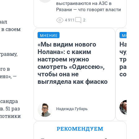
выстраиваются на АЗС в
Рязани — что говорят власти
4 911
2
вал
 в своем
МНЕНИЕ
МНЕНИ
«Мы видим нового
Насле
Нолана»: с каким
чудом
равму,
настроем нужно
транс
смотреть «Одиссею»,
разне
го в
чтобы она не
совет
ено», —
выглядела как фиаско
ксандра
. 51 раз
Надежда Губарь
илотники
РЕКОМЕНДУЕМ