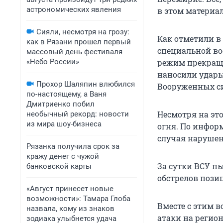
астрономических явления
в этом материал
Сияли, несмотря на грозу:
Как отметили в
как в Рязани прошел первый
специальной во
массовый день фестиваля
«Небо России»
режим прекраще
наносили удары
Прохор Шаляпин влюбился
Вооруженных си
по-настоящему, а Ваня
Дмитриенко побил
Несмотря на эт
необычный рекорд: новости
из мира шоу-бизнеса
огня. По инфор
случая нарушен
Рязанка получила срок за
кражу денег с чужой
За сутки ВСУ п
банковской карты
обстрелов позиц
«Август принесет новые
возможности»: Тамара Глоба
Вместе с этим 
назвала, кому из знаков
атаки на регион
зодиака улыбнется удача