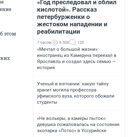
«Год преследовал и облил
ое
кислотой». Рассказ
ление
петербурженки о
жестоком нападении и
реабилитации
б этом
7 часов
6 508
120
«Мечтал о большой жизни»:
иностранец из Камеруна переехал в
ских
Ярославль и создал здесь семью —
история
Ученый в изгнании: какую тайну
хранит могила профессора
уфимского вуза, которого обожали
студенты
«Не вольеры, а камеры пыток»:
девушка пожаловалась на состояние
экопарка «Лотос» в Уссурийске