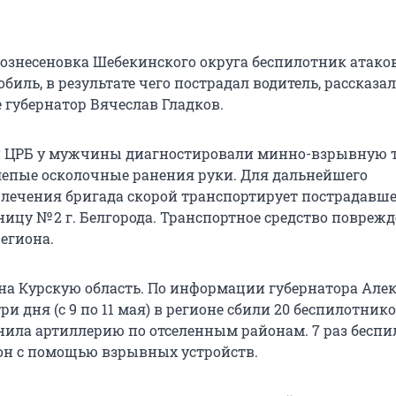
 Вознесеновка Шебекинского округа беспилотник атако
биль, в результате чего пострадал водитель, рассказал
 губернатор Вячеслав Гладков.
й ЦРБ у мужчины диагностировали минно-взрывную т
лепые осколочные ранения руки. Для дальнейшего
 лечения бригада скорой транспортирует пострадавше
ицу № 2 г. Белгорода. Транспортное средство поврежд
егиона.
на Курскую область. По информации губернатора Але
ри дня (с 9 по 11 мая) в регионе сбили 20 беспилотников
ила артиллерию по отселенным районам. 7 раз бесп
он с помощью взрывных устройств.