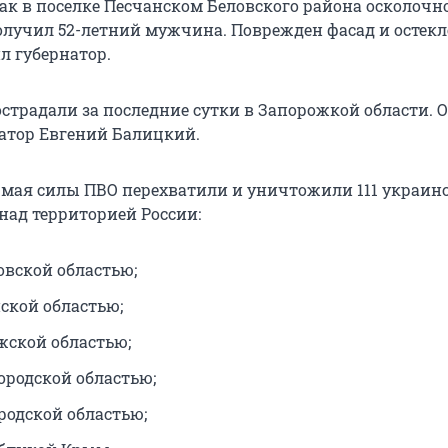
так в поселке Песчанском Беловского района осколочн
олучил 52-летний мужчина. Поврежден фасад и остек
л губернатор.
страдали за последние сутки в Запорожкой области. О
атор Евгений Балицкий.
11 мая силы ПВО перехватили и уничтожили 111 украин
над территорией России:
овской областью;
нской областью;
ужской областью;
ородской областью;
родской областью;