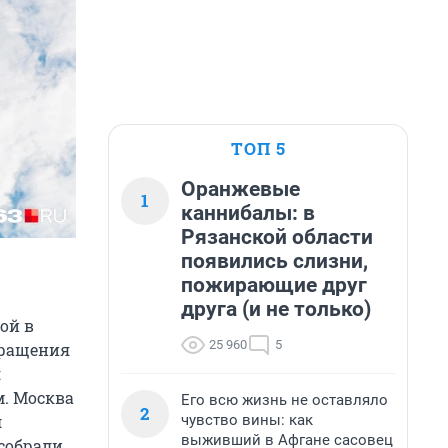
ТОП 5
Оранжевые
1
каннибалы: в
Рязанской области
появились слизни,
пожирающие друг
друга (и не только)
ой в
25 960
5
кращения
я
. Москва
Его всю жизнь не оставляло
2
чувство вины: как
л
выживший в Афгане сасовец
 собрали