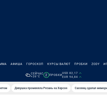
АММА
АФИША
ГОРОСКОП
КУРСЫ ВАЛЮТ
ПРОБКИ
ZODY
И
USD 82,17
СЕЙЧАС
2
ПРОБКИ
+26°C
EUR 94,84
летом
Девушка променяла Рязань на Херсон
Сасовец сделал мемор