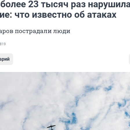
 более 23 тысяч раз нарушил
е: что известно об атаках
даров пострадали люди
819
арий