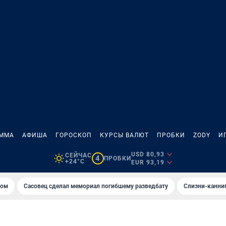
АММА
АФИША
ГОРОСКОП
КУРСЫ ВАЛЮТ
ПРОБКИ
ZODY
И
USD 80,93
СЕЙЧАС
4
ПРОБКИ
+24°C
EUR 93,19
том
Сасовец сделал мемориал погибшему разведбату
Слизни-канни