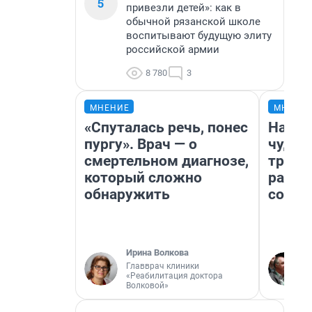
5
привезли детей»: как в
обычной рязанской школе
воспитывают будущую элиту
российской армии
8 780
3
МНЕНИЕ
МНЕНИ
«Спуталась речь, понес
Насле
пургу». Врач — о
чудом
смертельном диагнозе,
транс
который сложно
разне
обнаружить
совет
Ирина Волкова
Главврач клиники
«Реабилитация доктора
Волковой»