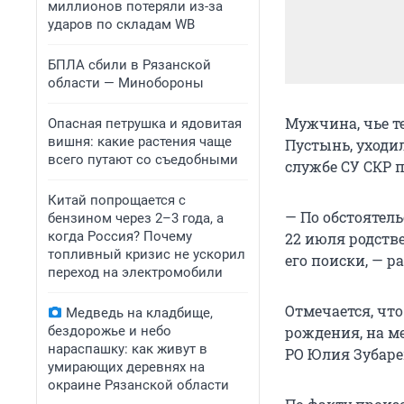
миллионов потеряли из-за
ударов по складам WB
БПЛА сбили в Рязанской
области — Минобороны
Мужчина, чье те
Опасная петрушка и ядовитая
вишня: какие растения чаще
Пустынь, уходил
всего путают со съедобными
службе СУ СКР п
Китай попрощается с
— По обстоятель
бензином через 2–3 года, а
когда Россия? Почему
22 июля родств
топливный кризис не ускорил
его поиски, — р
переход на электромобили
Отмечается, что
Медведь на кладбище,
бездорожье и небо
рождения, на м
нараспашку: как живут в
РО Юлия Зубаре
умирающих деревнях на
окраине Рязанской области