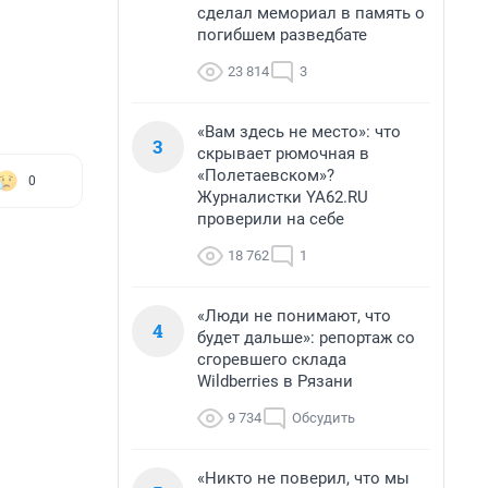
сделал мемориал в память о
погибшем разведбате
23 814
3
«Вам здесь не место»: что
3
скрывает рюмочная в
«Полетаевском»?
0
Журналистки YA62.RU
проверили на себе
18 762
1
«Люди не понимают, что
4
будет дальше»: репортаж со
сгоревшего склада
Wildberries в Рязани
9 734
Обсудить
«Никто не поверил, что мы