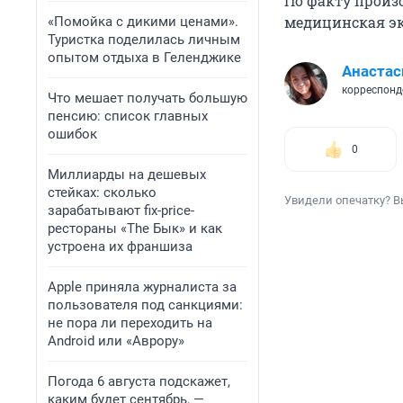
По факту произ
медицинская эк
«Помойка с дикими ценами».
Туристка поделилась личным
опытом отдыха в Геленджике
Анастас
корреспонд
Что мешает получать большую
пенсию: список главных
ошибок
0
Миллиарды на дешевых
стейках: сколько
Увидели опечатку? В
зарабатывают fix-price-
рестораны «The Бык» и как
устроена их франшиза
Apple приняла журналиста за
пользователя под санкциями:
не пора ли переходить на
Android или «Аврору»
Погода 6 августа подскажет,
каким будет сентябрь, —