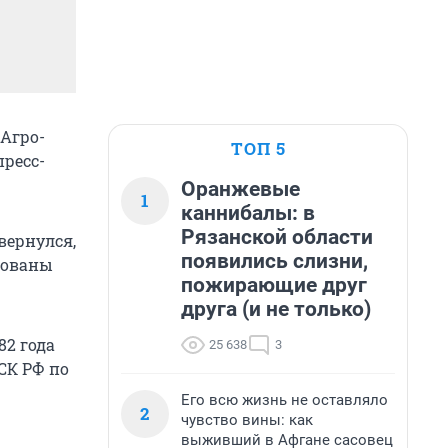
 Агро-
ТОП 5
ресс-
Оранжевые
1
каннибалы: в
Рязанской области
вернулся,
появились слизни,
зованы
пожирающие друг
друга (и не только)
82 года
25 638
3
СК РФ по
Его всю жизнь не оставляло
2
чувство вины: как
выживший в Афгане сасовец