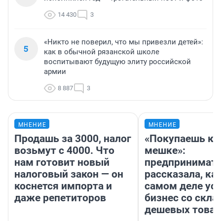
14 430
3
«Никто не поверил, что мы привезли детей»:
5
как в обычной рязанской школе
воспитывают будущую элиту российской
армии
8 887
3
МНЕНИЕ
МНЕНИЕ
Продашь за 3000, налог
«Покупаешь ко
возьмут с 4000. Что
мешке»:
нам готовит новый
предпринимат
налоговый закон — он
рассказала, как
коснется импорта и
самом деле ус
даже репетиторов
бизнес со скл
дешевых това