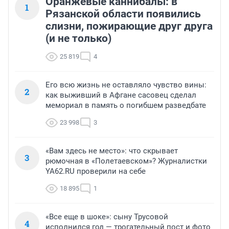
Оранжевые каннибалы: в
1
Рязанской области появились
слизни, пожирающие друг друга
(и не только)
25 819
4
Его всю жизнь не оставляло чувство вины:
2
как выживший в Афгане сасовец сделал
мемориал в память о погибшем разведбате
23 998
3
«Вам здесь не место»: что скрывает
3
рюмочная в «Полетаевском»? Журналистки
YA62.RU проверили на себе
18 895
1
«Все еще в шоке»: сыну Трусовой
4
исполнился год — трогательный пост и фото