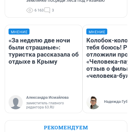
землянке посреди леса под Рязанью
6 163
3
МНЕНИЕ
МНЕНИЕ
«За неделю две ночи
Колобок-колобо
были страшные»:
тебя боюсь! Ра
туристка рассказала об
отложили прок
отдыхе в Крыму
«Человека-пау
отзыв о фильм
«человека-бул
Александра Исмайлова
Надежда Губар
заместитель главного
редактора 63.RU
РЕКОМЕНДУЕМ