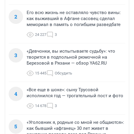
Его всю жизнь не оставляло чувство вины:
2
как выживший в Афгане сасовец сделал
мемориал в память о погибшем разведбате
24 227
3
«Девчонки, вы испытываете судьбу»: что
3
творится в подпольной рюмочной на
Березовой в Рязани — обзор YA62.RU
15 445
Обсудить
«Все еще в шоке»: сыну Трусовой
4
исполнился год — трогательный пост и фото
14 678
3
«Уголовник я, родные со мной не общаются»:
5
как бывший «афганец» 30 лет живет в