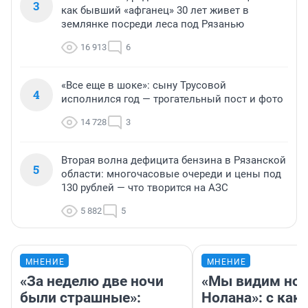
3
как бывший «афганец» 30 лет живет в
землянке посреди леса под Рязанью
16 913
6
«Все еще в шоке»: сыну Трусовой
4
исполнился год — трогательный пост и фото
14 728
3
Вторая волна дефицита бензина в Рязанской
5
области: многочасовые очереди и цены под
130 рублей — что творится на АЗС
5 882
5
МНЕНИЕ
МНЕНИЕ
«За неделю две ночи
«Мы видим нов
были страшные»:
Нолана»: с как