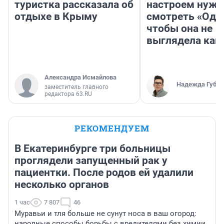
туристка рассказала об
настроем нужн
отдыхе в Крыму
смотреть «Оди
чтобы она не
выглядела как
Александра Исмайлова
Надежда Губар
заместитель главного
редактора 63.RU
РЕКОМЕНДУЕМ
В Екатеринбурге три больницы
проглядели запущенный рак у
пациентки. После родов ей удалили
несколько органов
1 час
7 807
46
Муравьи и тля больше не сунут носа в ваш огород:
народные способы борьбы с вредителями без химии