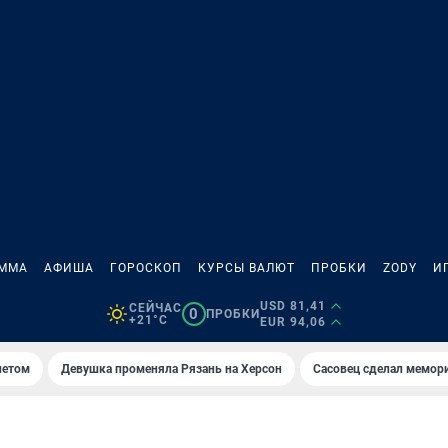
АММА
АФИША
ГОРОСКОП
КУРСЫ ВАЛЮТ
ПРОБКИ
ZODY
И
USD 81,41
СЕЙЧАС
0
ПРОБКИ
+21°C
EUR 94,06
летом
Девушка променяла Рязань на Херсон
Сасовец сделал мемор