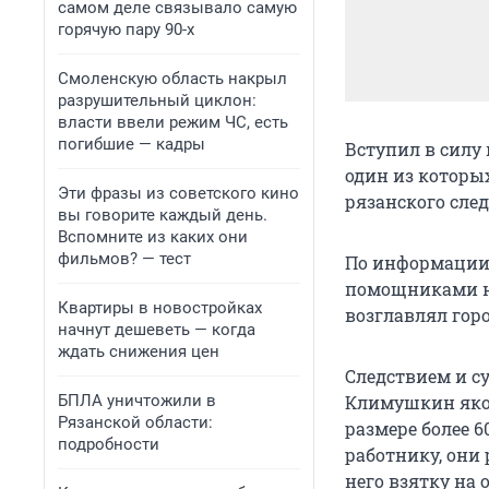
самом деле связывало самую
горячую пару 90-х
Смоленскую область накрыл
разрушительный циклон:
власти ввели режим ЧС, есть
погибшие — кадры
Вступил в силу
один из которы
Эти фразы из советского кино
рязанского сле
вы говорите каждый день.
Вспомните из каких они
фильмов? — тест
По информации 
помощниками н
Квартиры в новостройках
возглавлял гор
начнут дешеветь — когда
ждать снижения цен
Следствием и су
БПЛА уничтожили в
Климушкин якоб
Рязанской области:
размере более 
подробности
работнику, они 
него взятку на