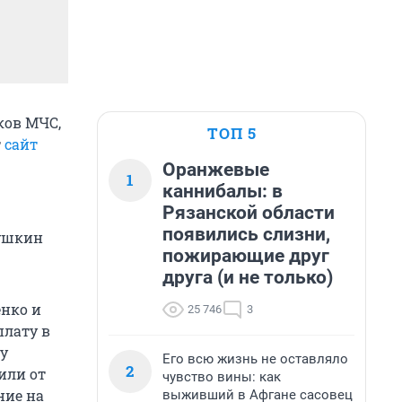
ков МЧС,
ТОП 5
т
сайт
Оранжевые
1
каннибалы: в
Рязанской области
появились слизни,
мушкин
пожирающие друг
друга (и не только)
енко и
25 746
3
плату в
му
Его всю жизнь не оставляло
2
или от
чувство вины: как
ние на
выживший в Афгане сасовец