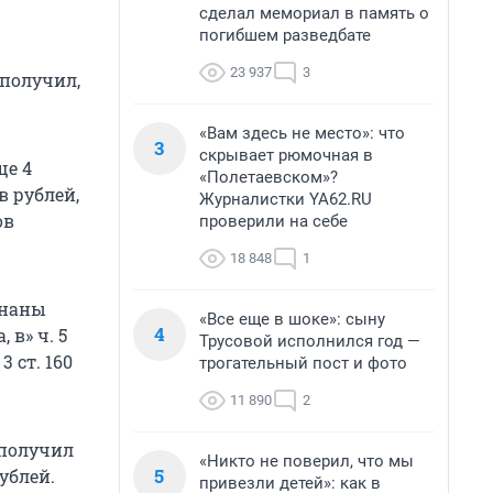
сделал мемориал в память о
погибшем разведбате
23 937
3
 получил,
«Вам здесь не место»: что
3
скрывает рюмочная в
ще 4
«Полетаевском»?
в рублей,
Журналистки YA62.RU
ов
проверили на себе
18 848
1
знаны
«Все еще в шоке»: сыну
4
 в» ч. 5
Трусовой исполнился год —
3 ст. 160
трогательный пост и фото
11 890
2
 получил
«Никто не поверил, что мы
5
ублей.
привезли детей»: как в