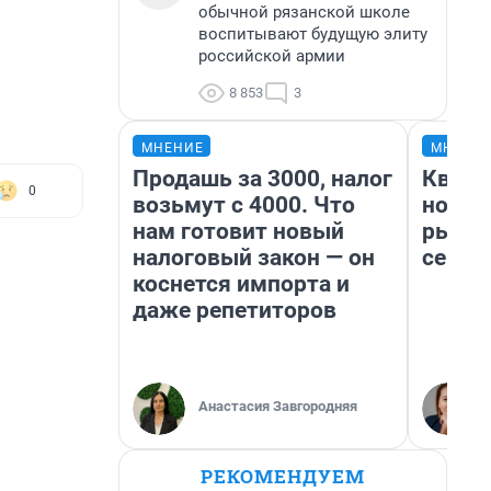
обычной рязанской школе
воспитывают будущую элиту
российской армии
8 853
3
МНЕНИЕ
МНЕНИ
Продашь за 3000, налог
Кварт
0
возьмут с 4000. Что
но де
нам готовит новый
рынок
налоговый закон — он
сейча
коснется импорта и
даже репетиторов
Анастасия Завгородняя
РЕКОМЕНДУЕМ