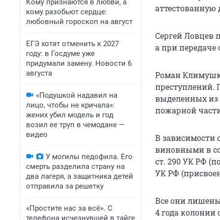
Кому признаются в любви, а
аттестованную 
кому разобьют сердце:
любовный гороскоп на август
Сергей Ловцев 
ЕГЭ хотят отменить к 2027
а при передаче 
году: в Госдуме уже
придумали замену. Новости 6
августа
Роман Климушки
преступлений. 
«Подушкой надавил на
выделенных из 
лицо, чтобы не кричала»:
пожарной части
жених убил модель и год
возил ее труп в чемодане —
видео
В зависимости 
виновными в сов
У могилы педофила. Его
ст. 290 УК РФ (п
смерть разделила страну на
УК РФ (присвоен
два лагеря, а защитника детей
отправила за решетку
Все они лишены 
«Простите нас за всё». С
4 года колонии 
телефона исчезнувшей в тайге