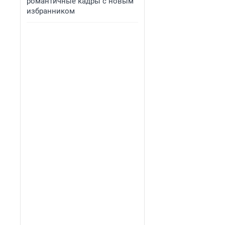
романтичные кадры с новым
избранником