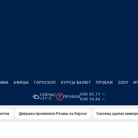
АММА
АФИША
ГОРОСКОП
КУРСЫ ВАЛЮТ
ПРОБКИ
ZODY
И
USD 82,17
СЕЙЧАС
7
ПРОБКИ
+31°C
EUR 94,84
летом
Девушка променяла Рязань на Херсон
Сасовец сделал мемор