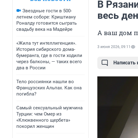
В Рязани
Звездные гости в 500-
весь ден
летнем соборе: Криштиану
Роналду готовится сыграть
свадьбу века на Мадейре
А ваш дом 
«Жила тут интеллигенция».
3 июня 2026, 09:11
История сибирского дома-
бумеранга, где в гости ходили
через балконы, — таких всего
Написать
два в России
Тело россиянки нашли во
Французских Альпах. Как она
погибла?
Самый сексуальный мужчина
Турции: чем Омер из
«Клюквенного щербета»
покорил женщин