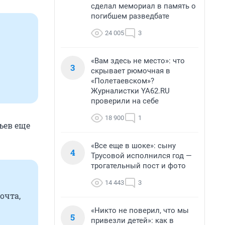
сделал мемориал в память о
погибшем разведбате
24 005
3
«Вам здесь не место»: что
3
скрывает рюмочная в
«Полетаевском»?
Журналистки YA62.RU
проверили на себе
18 900
1
вьев еще
«Все еще в шоке»: сыну
4
Трусовой исполнился год —
трогательный пост и фото
14 443
3
почта,
«Никто не поверил, что мы
5
привезли детей»: как в