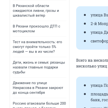
В Рязанской области
ожидаются ливни, грозы и
улица Вы
шквалистый ветер
2-й Мопро
В Рязани произошло ДТП с
мотоциклом
улица Ди
светофор
Тест на внимательность: его
смогут пройти только 5%
людей — вы в их числе?
Всего на несколь
Дети, жизнь и семья: рязанцы
несколько улиц 
назвали главные подарки
судьбы
Движение по улице
улица По
Некрасова в Рязани закроют
до конца сентября
площадь М
банк, го
Россию атаковали больше 200