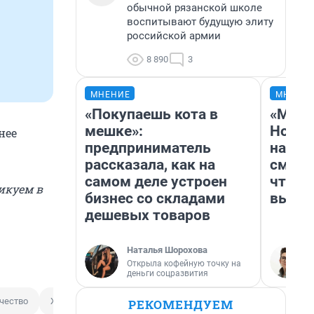
обычной рязанской школе
воспитывают будущую элиту
российской армии
8 890
3
МНЕНИЕ
МНЕНИ
«Покупаешь кота в
«Мы в
мешке»:
Нолан
нее
предприниматель
настр
рассказала, как на
смотр
самом деле устроен
чтобы
икуем в
бизнес со складами
выгля
дешевых товаров
Наталья Шорохова
Открыла кофейную точку на
деньги соцразвития
чество
ЖКХ
РЕКОМЕНДУЕМ