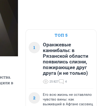
ТОП 5
Оранжевые
1
каннибалы: в
Рязанской области
появились слизни,
пожирающие друг
друга (и не только)
ества.
25 827
4
щили в
Его всю жизнь не оставляло
2
чувство вины: как
выживший в Афгане сасовец