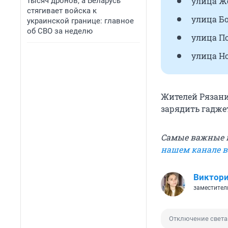
улица Же
тысяч дронов, а Беларусь
стягивает войска к
улица Бо
украинской границе: главное
об СВО за неделю
улица Пор
улица Нов
Жителей Рязани
зарядить гадже
Самые важные н
нашем канале 
Виктори
заместител
Отключение света