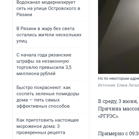
Водоканал модернизирует
сеть на улице Островского в
Рязани
В Рязани в жару без света
остались жители нескольких
улиц
С начала года рязанские
штрафы за незаконную
торговлю превысили 3,5
миллиона рублей
Но по некоторым адре
Источник: 
Елена Латы
Быстро покраснеют: как
соспеть зеленые помидоры
дома — пять самых
В среду, 3 июня
эффективных способов
Причина массов
«РГРЭС».
Как приготовить настоящее
мороженое дома: 3
проверенных рецепта
Примерно с 09:3