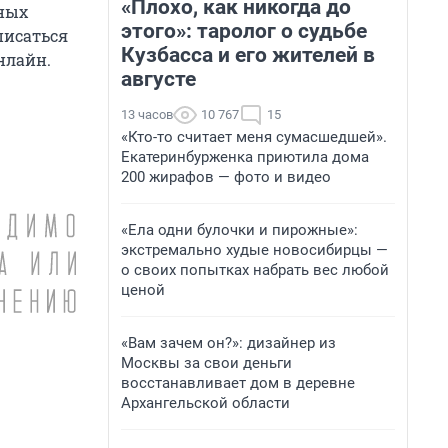
«Плохо, как никогда до
зных
этого»: таролог о судьбе
писаться
Кузбасса и его жителей в
нлайн.
августе
13 часов
10 767
15
«Кто-то считает меня сумасшедшей».
Екатеринбурженка приютила дома
200 жирафов — фото и видео
«Ела одни булочки и пирожные»:
экстремально худые новосибирцы —
о своих попытках набрать вес любой
ценой
«Вам зачем он?»: дизайнер из
Москвы за свои деньги
восстанавливает дом в деревне
Архангельской области