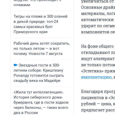
увеличиться от 
пляжами
Основные драйв
материалы, лог
Тигры на пляже и 300 оленей
автоматически 
в дикой природе: топ-24
ударит по сегм
самых красивых бухт
компонентов себ
Приморского края
Рабочий день хотят сократить,
На фоне общего
но только летом — и вот
откладывают пл
почему. Новости 7 августа
ищут альтернат
не только потом
Звездные гости в 500-
летнем соборе: Криштиану
«Эстетика» при
Роналду готовится сыграть
имплантацию
,
свадьбу века на Мадейре
Благодаря прог
«Жила тут интеллигенция».
пациентов в «Э
История сибирского дома-
бумеранга, где в гости ходили
рублей — цена,
через балконы, — таких всего
предлагает рас
два в России