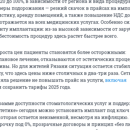
20 до 100%, в зависимости от региона и вида процедур
еры подорожания — резкий скачок в прайсах на имп
истику, аренду помещений, а также повышение НДС до 
отражается на всех медицинских услугах. Особенно с
енту имплантации: из-за высокой зависимости от зар
естоимость процедур здесь растет быстрее всего.
 роста цен пациенты становятся более осторожными:
ановое лечение, отказываются от эстетических проце
ивы. Но для жителей Рязани ситуация остается стаби
у, что здесь цены ниже столичных в два-три раза. Се
няла решение не повышать прайс на услуги,
включая
 и сохранить тарифы 2025 года.
рамме доступности стоматологических услуг и подде
стетике» сегодня можно установить имплант под ключ
 которая остается неизменной, несмотря на инфляцию
срочку под 0%, прозрачные договоры и принцип «без 