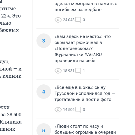
ы.
сделал мемориал в память о
ортные
погибшем разведбате
22%. Это
24 048
3
ильно
убежных
«Вам здесь не место»: что
3
скрывает рюмочная в
«Полетаевском»?
Журналистки YA62.RU
проверили на себе
дур,
льной — и
18 931
1
ть клиник
«Все еще в шоке»: сыну
4
Трусовой исполнился год —
трогательный пост и фото
ржки
14 506
3
 за
28 500
. Клиника
«Люди стоят по часу и
лишних
5
больше»: огромные очереди