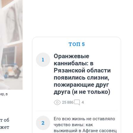
ТОП 5
Оранжевые
1
каннибалы: в
Рязанской области
появились слизни,
пожирающие друг
друга (и не только)
ер, в
25 886
4
Его всю жизнь не оставляло
т об
2
чувство вины: как
ожет
выживший в Афгане сасовец