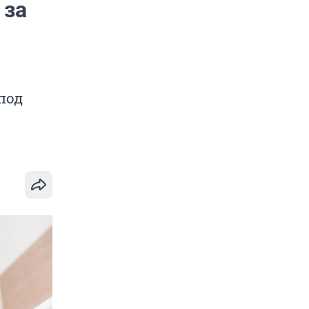
 за
под