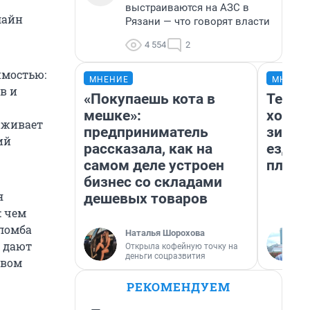
выстраиваются на АЗС в
лайн
Рязани — что говорят власти
4 554
2
имостью:
МНЕНИЕ
МНЕНИ
в и
«Покупаешь кота в
Тепло
мешке»:
холод
рживает
предприниматель
зимой
ий
рассказала, как на
ездит
самом деле устроен
плюсы
бизнес со складами
я
дешевых товаров
: чем
пломба
Наталья Шорохова
 дают
Открыла кофейную точку на
деньги соцразвития
овом
РЕКОМЕНДУЕМ