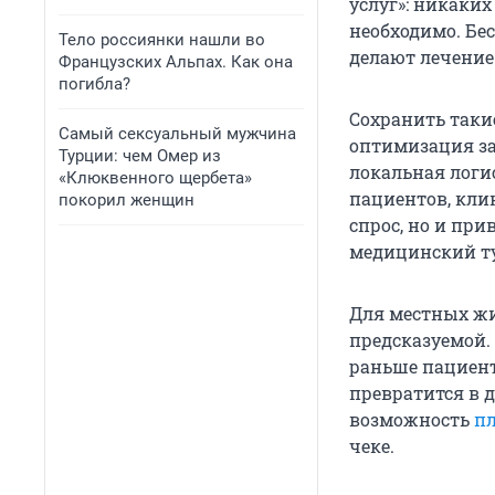
услуг»: никаких
необходимо. Бе
Тело россиянки нашли во
делают лечение
Французских Альпах. Как она
погибла?
Сохранить таки
Самый сексуальный мужчина
оптимизация за
Турции: чем Омер из
локальная логи
«Клюквенного щербета»
пациентов, кли
покорил женщин
спрос, но и при
медицинский ту
Для местных жи
предсказуемой.
раньше пациент
превратится в
возможность
п
чеке.