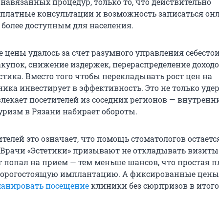
 навязанных процедур, только то, что действительно
сплатные консультации и возможность записаться он
 более доступным для населения.
е цены удалось за счет разумного управления себесто
купок, снижение издержек, перераспределение доходо
стика. Вместо того чтобы перекладывать рост цен на
ника инвестирует в эффективность. Это не только уде
влекает посетителей из соседних регионов — внутренн
ризм в Рязани набирает обороты.
телей это означает, что помощь стоматологов остаетс
 Врачи «Эстетики» призывают не откладывать визиты
 попал на прием — тем меньше шансов, что простая 
 дорогостоящую имплантацию. А фиксированные цены
ланировать посещение
клиники без сюрпризов в итог