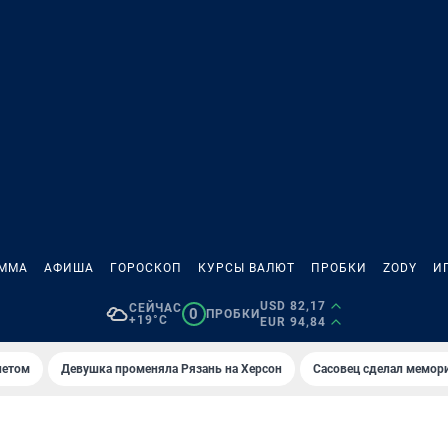
АММА
АФИША
ГОРОСКОП
КУРСЫ ВАЛЮТ
ПРОБКИ
ZODY
И
USD 82,17
СЕЙЧАС
0
ПРОБКИ
+19°C
EUR 94,84
летом
Девушка променяла Рязань на Херсон
Сасовец сделал мемор