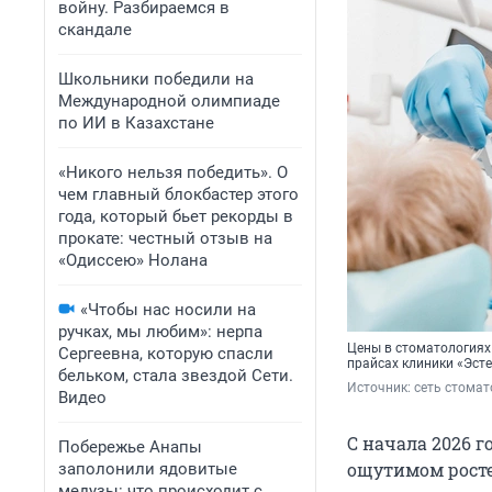
войну. Разбираемся в
скандале
Школьники победили на
Международной олимпиаде
по ИИ в Казахстане
«Никого нельзя победить». О
чем главный блокбастер этого
года, который бьет рекорды в
прокате: честный отзыв на
«Одиссею» Нолана
«Чтобы нас носили на
ручках, мы любим»: нерпа
Цены в стоматологиях 
Сергеевна, которую спасли
прайсах клиники «Эст
бельком, стала звездой Сети.
Источник: 
сеть стомат
Видео
С начала 2026 г
Побережье Анапы
ощутимом росте
заполонили ядовитые
медузы: что происходит с