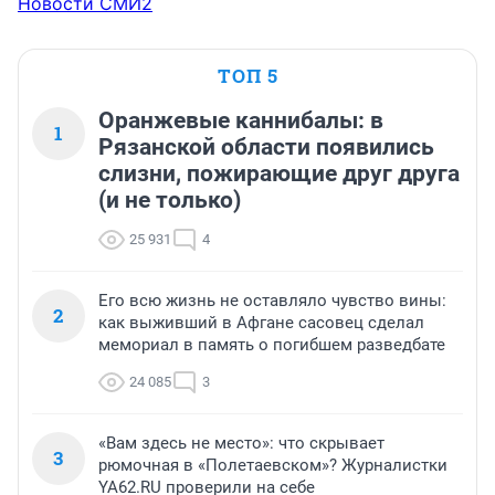
Новости СМИ2
ТОП 5
Оранжевые каннибалы: в
1
Рязанской области появились
слизни, пожирающие друг друга
(и не только)
25 931
4
Его всю жизнь не оставляло чувство вины:
2
как выживший в Афгане сасовец сделал
мемориал в память о погибшем разведбате
24 085
3
«Вам здесь не место»: что скрывает
3
рюмочная в «Полетаевском»? Журналистки
YA62.RU проверили на себе