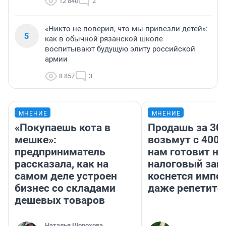
12 840
2
«Никто не поверил, что мы привезли детей»:
5
как в обычной рязанской школе
воспитывают будущую элиту российской
армии
8 857
3
МНЕНИЕ
МНЕНИЕ
«Покупаешь кота в
Продашь за 300
мешке»:
возьмут с 4000
предприниматель
нам готовит н
рассказала, как на
налоговый зако
самом деле устроен
коснется импор
бизнес со складами
даже репетито
дешевых товаров
Наталья Шорохова