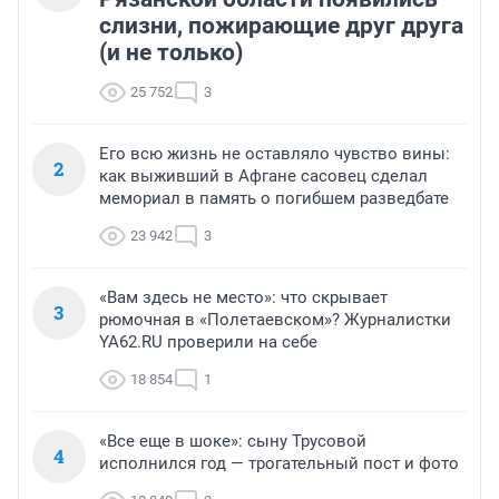
слизни, пожирающие друг друга
(и не только)
25 752
3
Его всю жизнь не оставляло чувство вины:
2
как выживший в Афгане сасовец сделал
мемориал в память о погибшем разведбате
23 942
3
«Вам здесь не место»: что скрывает
3
рюмочная в «Полетаевском»? Журналистки
YA62.RU проверили на себе
18 854
1
«Все еще в шоке»: сыну Трусовой
4
исполнился год — трогательный пост и фото