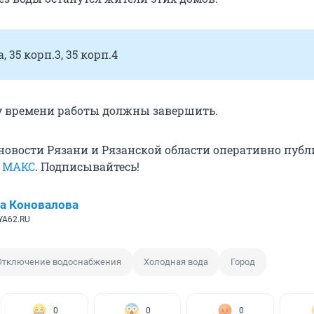
, 35 корп.3, 35 корп.4
 времени работы должны завершить.
овости Рязани и Рязанской области оперативно публ
в
МАКС
. Подписывайтесь!
а Коновалова
YA62.RU
Отключение водоснабжения
Холодная вода
Город
0
0
0