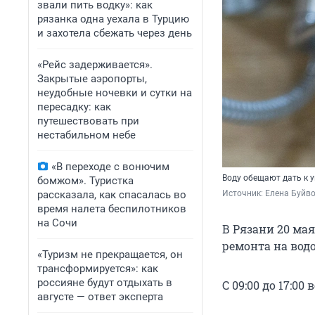
звали пить водку»: как
рязанка одна уехала в Турцию
и захотела сбежать через день
«Рейс задерживается».
Закрытые аэропорты,
неудобные ночевки и сутки на
пересадку: как
путешествовать при
нестабильном небе
«В переходе с вонючим
Воду обещают дать к 
бомжом». Туристка
рассказала, как спасалась во
Источник: 
Елена Буйв
время налета беспилотников
на Сочи
В Рязани 20 ма
ремонта на вод
«Туризм не прекращается, он
трансформируется»: как
россияне будут отдыхать в
С 09:00 до 17:0
августе — ответ эксперта