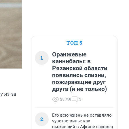
ТОП 5
Оранжевые
1
каннибалы: в
Рязанской области
появились слизни,
пожирающие друг
друга (и не только)
у из-за
25 758
3
Его всю жизнь не оставляло
2
чувство вины: как
выживший в Афгане сасовец