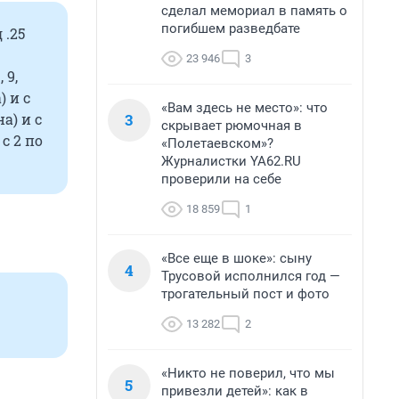
сделал мемориал в память о
погибшем разведбате
 .25
23 946
3
 9,
) и с
«Вам здесь не место»: что
3
а) и с
скрывает рюмочная в
 с 2 по
«Полетаевском»?
Журналистки YA62.RU
проверили на себе
18 859
1
«Все еще в шоке»: сыну
4
Трусовой исполнился год —
трогательный пост и фото
13 282
2
«Никто не поверил, что мы
5
привезли детей»: как в