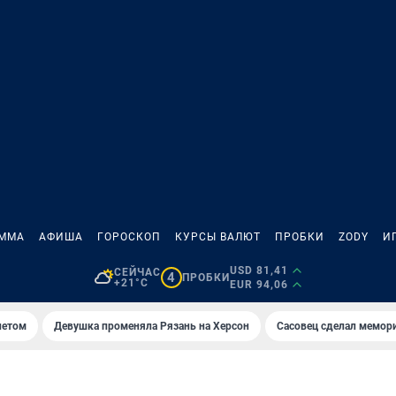
АММА
АФИША
ГОРОСКОП
КУРСЫ ВАЛЮТ
ПРОБКИ
ZODY
И
USD 81,41
СЕЙЧАС
4
ПРОБКИ
+21°C
EUR 94,06
летом
Девушка променяла Рязань на Херсон
Сасовец сделал мемор