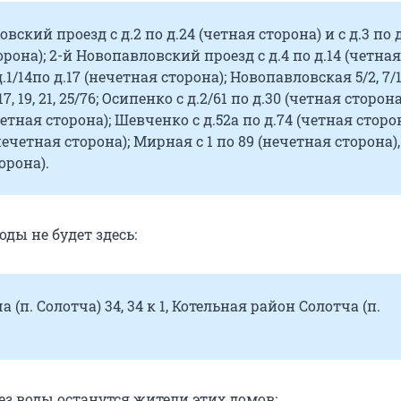
вский проезд с д.2 по д.24 (четная сторона) и с д.3 по д
рона); 2-й Новопавловский проезд с д.4 по д.14 (четная
д.1/14по д.17 (нечетная сторона); Новопавловская 5/2, 7/1,
, 17, 19, 21, 25/76; Осипенко с д.2/61 по д.30 (четная сторона
четная сторона); Шевченко с д.52а по д.74 (четная сторон
(нечетная сторона); Мирная с 1 по 89 (нечетная сторона),
орона).
воды не будет здесь:
 (п. Солотча) 34, 34 к 1, Котельная район Солотча (п.
 без воды останутся жители этих домов: