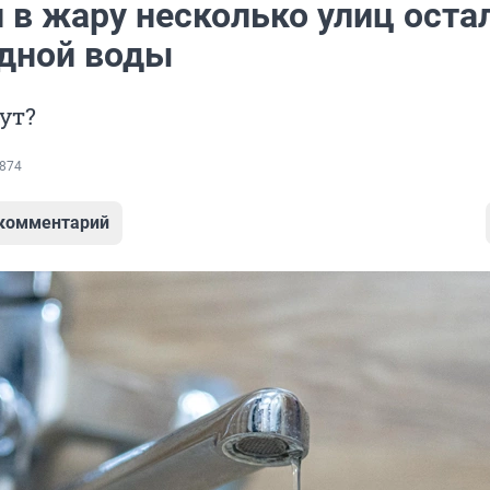
 в жару несколько улиц оста
одной воды
ут?
874
 комментарий