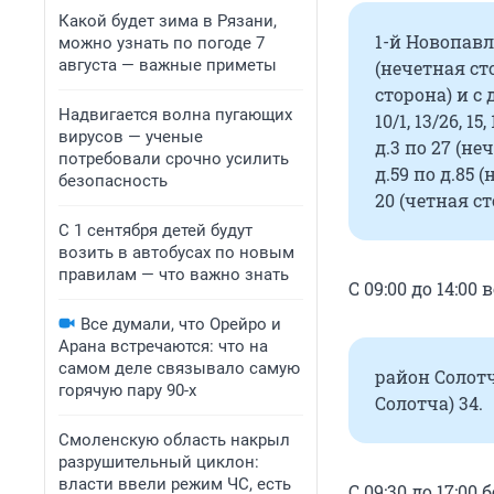
Какой будет зима в Рязани,
1-й Новопавло
можно узнать по погоде 7
августа — важные приметы
(нечетная сто
сторона) и с 
Надвигается волна пугающих
10/1, 13/26, 15
вирусов — ученые
д.3 по 27 (не
потребовали срочно усилить
д.59 по д.85 
безопасность
20 (четная ст
С 1 сентября детей будут
возить в автобусах по новым
правилам — что важно знать
С 09:00 до 14:00 
Все думали, что Орейро и
Арана встречаются: что на
самом деле связывало самую
район Солотча
горячую пару 90-х
Солотча) 34.
Смоленскую область накрыл
разрушительный циклон:
власти ввели режим ЧС, есть
С 09:30 до 17:00