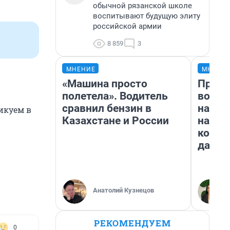
обычной рязанской школе
воспитывают будущую элиту
российской армии
8 859
3
МНЕНИЕ
МНЕНИ
«Машина просто
Прода
полетела». Водитель
возьм
сравнил бензин в
нам г
икуем в
Казахстане и России
налог
косне
даже 
Анатолий Кузнецов
РЕКОМЕНДУЕМ
0