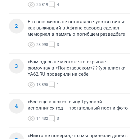
25 819
4
Его всю жизнь не оставляло чувство вины:
2
как выживший в Афгане сасовец сделал
мемориал в память о погибшем разведбате
23 998
3
«Вам здесь не место»: что скрывает
3
рюмочная в «Полетаевском»? Журналистки
YA62.RU проверили на себе
18 895
1
«Все еще в шоке»: сыну Трусовой
4
исполнился год — трогательный пост и фото
14 432
3
«Никто не поверил, что мы привезли детей»: