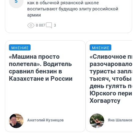
5
как в обычной рязанской школе
воспитывают будущую элиту российской
армии
8 887
3
МНЕНИЕ
МНЕНИЕ
«Машина просто
«Сливочное пи
полетела». Водитель
разочаровало»
сравнил бензин в
туристы запла
Казахстане и России
тысяч, чтобы 
день гулять по
Юрского перио
Хогвартсу
Анатолий Кузнецов
Яна Шаламова