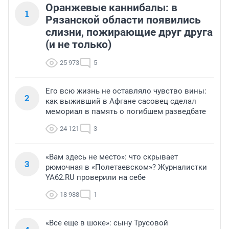
Оранжевые каннибалы: в
1
Рязанской области появились
слизни, пожирающие друг друга
(и не только)
25 973
5
Его всю жизнь не оставляло чувство вины:
2
как выживший в Афгане сасовец сделал
мемориал в память о погибшем разведбате
24 121
3
«Вам здесь не место»: что скрывает
3
рюмочная в «Полетаевском»? Журналистки
YA62.RU проверили на себе
18 988
1
«Все еще в шоке»: сыну Трусовой