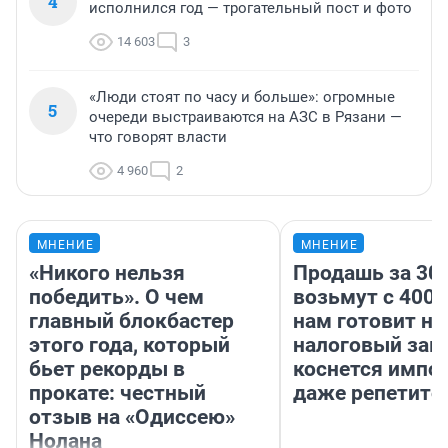
4
исполнился год — трогательный пост и фото
14 603
3
«Люди стоят по часу и больше»: огромные
5
очереди выстраиваются на АЗС в Рязани —
что говорят власти
4 960
2
МНЕНИЕ
МНЕНИЕ
«Никого нельзя
Продашь за 300
победить». О чем
возьмут с 4000
главный блокбастер
нам готовит н
этого года, который
налоговый зако
бьет рекорды в
коснется импор
прокате: честный
даже репетито
отзыв на «Одиссею»
Нолана