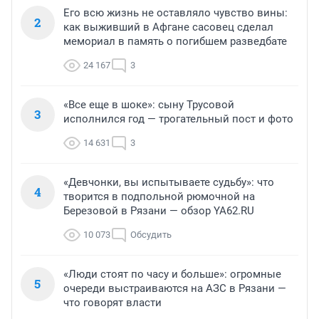
Его всю жизнь не оставляло чувство вины:
2
как выживший в Афгане сасовец сделал
мемориал в память о погибшем разведбате
24 167
3
«Все еще в шоке»: сыну Трусовой
3
исполнился год — трогательный пост и фото
14 631
3
«Девчонки, вы испытываете судьбу»: что
4
творится в подпольной рюмочной на
Березовой в Рязани — обзор YA62.RU
10 073
Обсудить
«Люди стоят по часу и больше»: огромные
5
очереди выстраиваются на АЗС в Рязани —
что говорят власти