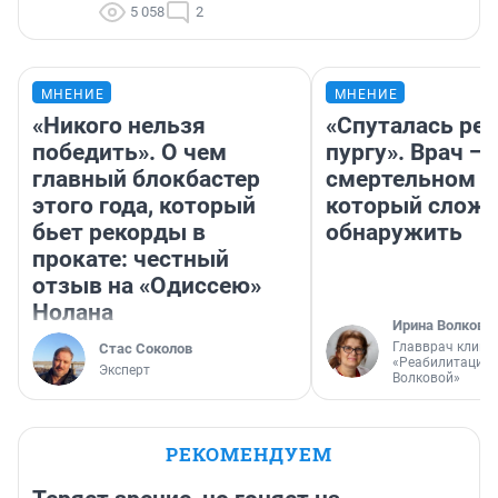
5 058
2
МНЕНИЕ
МНЕНИЕ
«Никого нельзя
«Спуталась реч
победить». О чем
пургу». Врач — 
главный блокбастер
смертельном д
этого года, который
который слож
бьет рекорды в
обнаружить
прокате: честный
отзыв на «Одиссею»
Нолана
Ирина Волкова
Главврач клини
Стас Соколов
«Реабилитация 
Эксперт
Волковой»
РЕКОМЕНДУЕМ