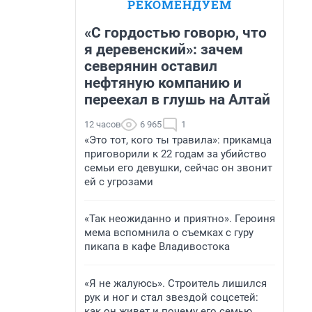
РЕКОМЕНДУЕМ
«С гордостью говорю, что
я деревенский»: зачем
северянин оставил
нефтяную компанию и
переехал в глушь на Алтай
12 часов
6 965
1
«Это тот, кого ты травила»: прикамца
приговорили к 22 годам за убийство
семьи его девушки, сейчас он звонит
ей с угрозами
«Так неожиданно и приятно». Героиня
мема вспомнила о съемках с гуру
пикапа в кафе Владивостока
«Я не жалуюсь». Строитель лишился
рук и ног и стал звездой соцсетей:
как он живет и почему его семью