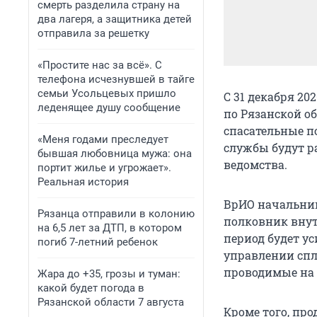
смерть разделила страну на
два лагеря, а защитника детей
отправила за решетку
«Простите нас за всё». С
телефона исчезнувшей в тайге
семьи Усольцевых пришло
С 31 декабря 20
леденящее душу сообщение
по Рязанской о
спасательные п
«Меня годами преследует
службы будут р
бывшая любовница мужа: она
ведомства.
портит жилье и угрожает».
Реальная история
ВрИО начальник
Рязанца отправили в колонию
полковник внут
на 6,5 лет за ДТП, в котором
период будет у
погиб 7-летний ребенок
управлении спл
проводимые на 
Жара до +35, грозы и туман:
какой будет погода в
Рязанской области 7 августа
Кроме того, про