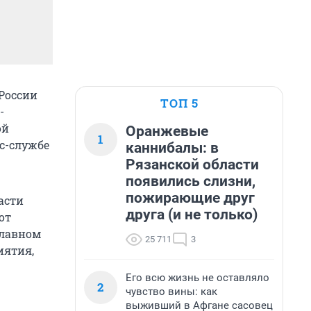
 России
ТОП 5
-
ой
Оранжевые
1
с-службе
каннибалы: в
Рязанской области
появились слизни,
пожирающие друг
асти
друга (и не только)
от
Главном
25 711
3
иятия,
Его всю жизнь не оставляло
2
чувство вины: как
выживший в Афгане сасовец