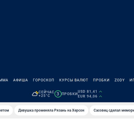
АММА
АФИША
ГОРОСКОП
КУРСЫ ВАЛЮТ
ПРОБКИ
ZODY
И
USD 81,41
СЕЙЧАС
3
ПРОБКИ
+25°C
EUR 94,06
летом
Девушка променяла Рязань на Херсон
Сасовец сделал мемор