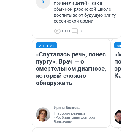
5
привезли детей»: как в
обычной рязанской школе
воспитывают будущую элиту
российской армии
8 830
3
МНЕНИЕ
МНЕНИ
«Спуталась речь, понес
«Маши
пургу». Врач — о
полет
смертельном диагнозе,
сравн
который сложно
Казах
обнаружить
Ирина Волкова
Главврач клиники
«Реабилитация доктора
Волковой»