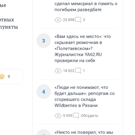
сделал мемориал в память о
ные
погибшем разведбате
ртных
23 898
3
 пункты
«Вам здесь не место»: что
3
скрывает рюмочная в
«Полетаевском»?
Журналистки YA62.RU
проверили на себе
18 822
1
0
«Люди не понимают, что
4
будет дальше»: репортаж со
сгоревшего склада
Wildberries в Рязани
9 939
Обсудить
«Никто не поверил, что мы