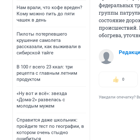
федеральных тр
Нам врали, что кофе вреден?
группы патрули
Кому можно пить до пяти
состояние доро
чашек в день
происшествий. 
Пилоты потерпевшего
обогрева, уточ
крушение самолета
рассказали, как выживали в
Редакц
сибирской тайге
В 100 г всего 23 ккал: три
рецепта с главным летним
продуктом
0
«Ну вот и всё»: звезда
Увидели опечатку? В
«Дома-2» развелась с
молодым мужем
Справится даже школьник:
пройдите тест по географии, в
котором очень стыдно
ошибиться