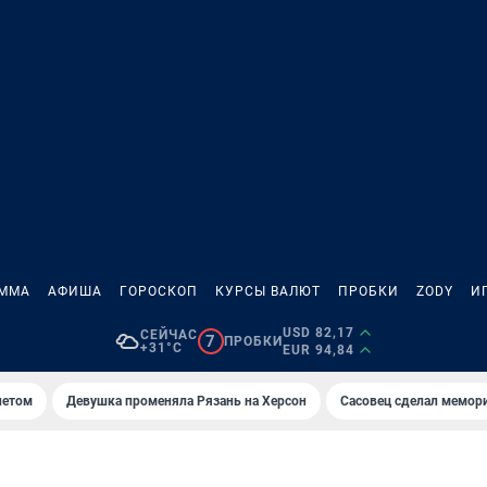
АММА
АФИША
ГОРОСКОП
КУРСЫ ВАЛЮТ
ПРОБКИ
ZODY
И
USD 82,17
СЕЙЧАС
7
ПРОБКИ
+31°C
EUR 94,84
летом
Девушка променяла Рязань на Херсон
Сасовец сделал мемор