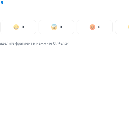
ия
0
0
0
ыделите фрагмент и нажмите Ctrl+Enter