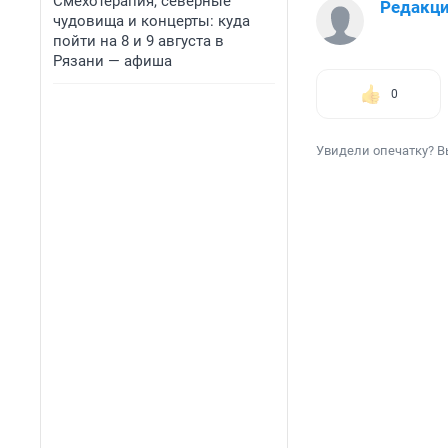
Смехотерапия, северные
Редакц
чудовища и концерты: куда
пойти на 8 и 9 августа в
Рязани — афиша
0
Увидели опечатку? В