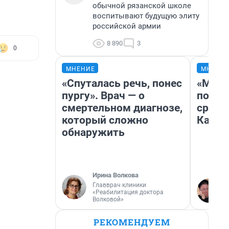
обычной рязанской школе
воспитывают будущую элиту
российской армии
8 890
3
0
МНЕНИЕ
МНЕНИ
«Спуталась речь, понес
«Маши
пургу». Врач — о
полет
смертельном диагнозе,
сравн
который сложно
Казах
обнаружить
Ирина Волкова
Главврач клиники
«Реабилитация доктора
Волковой»
РЕКОМЕНДУЕМ