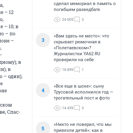
сделал мемориал в память о
а,
погибшем разведбате
е – 12
о,
24 005
3
 – 10; в
но – по
«Вам здесь не место»: что
3
йоне –
скрывает рюмочная в
,
«Полетаевском»?
Журналистки YA62.RU
–
проверили на себе
дному); в
н); в
18 899
1
 – один);
не
«Все еще в шоке»: сыну
4
оне
Трусовой исполнился год —
трогательный пост и фото
нском
14 439
3
ве, Спас-
«Никто не поверил, что мы
5
привезли детей»: как в