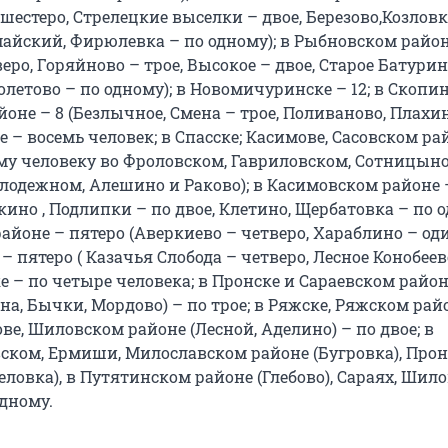
шестеро, Стрелецкие выселки – двое, Березово,Козловк
майский, Фирюлевка – по одному); в Рыбновском район
веро, Горяйново – трое, Высокое – двое, Старое Батурин
летово – по одному); в Новомичуринске – 12; в Скопине
оне – 8 (Безлычное, Смена – трое, Поливаново, Плахи
ве – восемь человек; в Спасске; Касимове, Сасовском ра
ому человеку во Фроловском, Гавриловском, Сотницыно
лодежном, Алешино и Раково); в Касимовском районе 
кино , Подлипки – по двое, Клетино, Щербатовка – по о
йоне – пятеро (Аверкиево – четверо, Хараблино – оди
 пятеро ( Казачья Слобода – четверо, Лесное Конобеево
 – по четыре человека; в Пронске и Сараевском райо
а, Бычки, Мордово) – по трое; в Ряжске, Ряжском рай
ове, Шиловском районе (Лесной, Аделино) – по двое; в
ском, Ермиши, Милославском районе (Бугровка), Про
еловка), в Путятинском районе (Глебово), Сараях, Шило
одному.