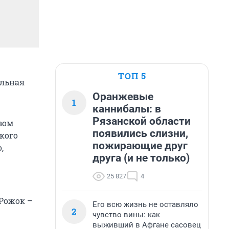
ТОП 5
альная
Оранжевые
1
каннибалы: в
Рязанской области
зом
появились слизни,
кого
пожирающие друг
,
друга (и не только)
25 827
4
 Рожок –
Его всю жизнь не оставляло
2
чувство вины: как
выживший в Афгане сасовец